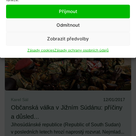
Příjmout
Odmítnout
Zobrazit předvolby
Zásady cookies
Zásady ochrany osobních údajů
Karel Sál
12/01/2017
Občanská válka v Jižním Súdánu: příčiny
a důsled...
Jihosúdánské republice (Republic of South Sudan)
v posledních letech hrozí naprostý rozvrat. Nejmlad...