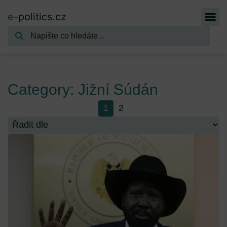
e
-politics.cz
Category: Jižní Súdán
1
2