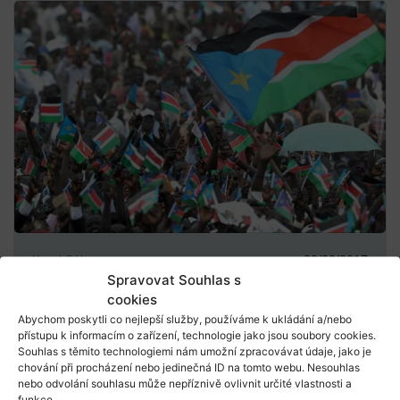
Karel Sál
23/02/2017
Spravovat Souhlas s
Občanská válka v Jižním Súdánu: příčiny
cookies
a důsled...
Abychom poskytli co nejlepší služby, používáme k ukládání a/nebo
Snahy o sebeurčení Jižního Súdánu sahají až do
přístupu k informacím o zařízení, technologie jako jsou soubory cookies.
Souhlas s těmito technologiemi nám umožní zpracovávat údaje, jako je
roku 1955, kdy vypukla vzpoura jižanských
chování při procházení nebo jedinečná ID na tomto webu. Nesouhlas
armádních d...
nebo odvolání souhlasu může nepříznivě ovlivnit určité vlastnosti a
funkce.