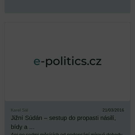
Karel Sál
21/03/2016
Jižní Súdán – sestup do propasti násilí,
bídy a ...
Ani po sedmi měsících od podepsání mírové dohody