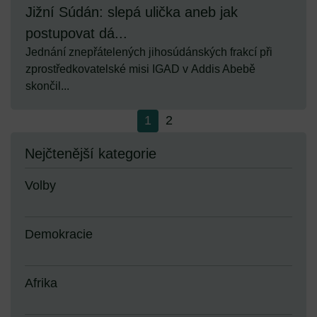
Jižní Súdán: slepá ulička aneb jak
postupovat dá...
Jednání znepřátelených jihosúdánských frakcí při
zprostředkovatelské misi IGAD v Addis Abebě
skončil...
1
2
Nejčtenější kategorie
Volby
Demokracie
Afrika