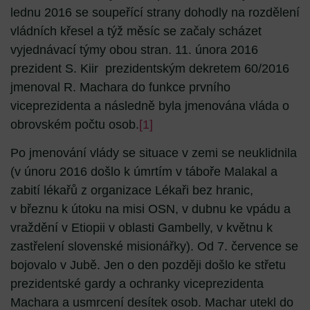
lednu 2016 se soupeřící strany dohodly na rozdělení
vládních křesel a týž měsíc se začaly scházet
vyjednávací týmy obou stran. 11. února 2016
prezident S. Kiir prezidentským dekretem 60/2016
jmenoval R. Machara do funkce prvního
viceprezidenta a následně byla jmenována vláda o
obrovském počtu osob.
[1]
Po jmenování vlády se situace v zemi se neuklidnila
(v únoru 2016 došlo k úmrtím v táboře Malakal a
zabití lékařů z organizace Lékaři bez hranic,
v březnu k útoku na misi OSN, v dubnu ke vpádu a
vraždění v Etiopii v oblasti Gambelly, v květnu k
zastřelení slovenské misionářky). Od 7. července se
bojovalo v Jubě. Jen o den později došlo ke střetu
prezidentské gardy a ochranky viceprezidenta
Machara a usmrcení desítek osob. Machar utekl do