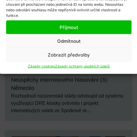
chování při procházení nebo jedinečná ID na tomto webu. Nesouhlas
nebo odvolání souhlasu může nepříznivě ovlivnit určité vlastnosti a
funkce.
Příjmout
Odmítnout
Zobrazit předvolby
Zásady cookies
Zásady ochrany osobních údajů
Karel Sál
31/08/2016
Neúspěchy internetového hlasování (3):
Německo
Rozhodnutí nizozemské vlády odstoupit od systému
využívající DRE kiosky ovlivnilo i projekt
internetových voleb ve Spolkové re...