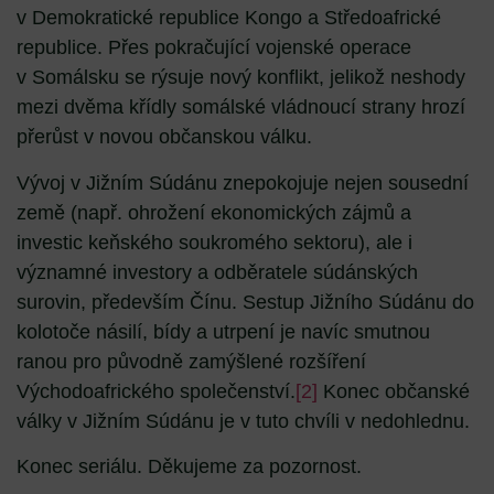
v Demokratické republice Kongo a Středoafrické
republice. Přes pokračující vojenské operace
v Somálsku se rýsuje nový konflikt, jelikož neshody
mezi dvěma křídly somálské vládnoucí strany hrozí
přerůst v novou občanskou válku.
Vývoj v Jižním Súdánu znepokojuje nejen sousední
země (např. ohrožení ekonomických zájmů a
investic keňského soukromého sektoru), ale i
významné investory a odběratele súdánských
surovin, především Čínu. Sestup Jižního Súdánu do
kolotoče násilí, bídy a utrpení je navíc smutnou
ranou pro původně zamýšlené rozšíření
Východoafrického společenství.
[2]
Konec občanské
války v Jižním Súdánu je v tuto chvíli v nedohlednu.
Konec seriálu. Děkujeme za pozornost.