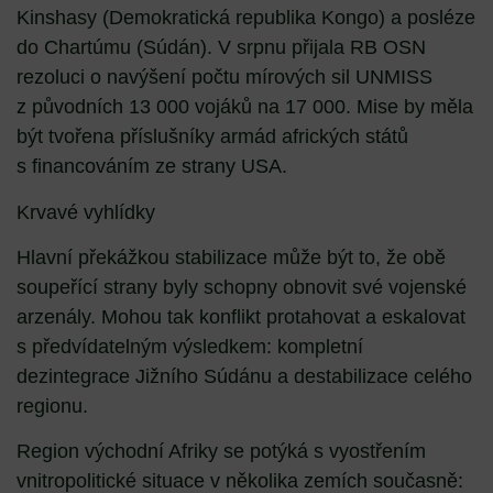
Kinshasy (Demokratická republika Kongo) a posléze
do Chartúmu (Súdán). V srpnu přijala RB OSN
rezoluci o navýšení počtu mírových sil UNMISS
z původních 13 000 vojáků na 17 000. Mise by měla
být tvořena příslušníky armád afrických států
s financováním ze strany USA.
Krvavé vyhlídky
Hlavní překážkou stabilizace může být to, že obě
soupeřící strany byly schopny obnovit své vojenské
arzenály. Mohou tak konflikt protahovat a eskalovat
s předvídatelným výsledkem: kompletní
dezintegrace Jižního Súdánu a destabilizace celého
regionu.
Region východní Afriky se potýká s vyostřením
vnitropolitické situace v několika zemích současně: