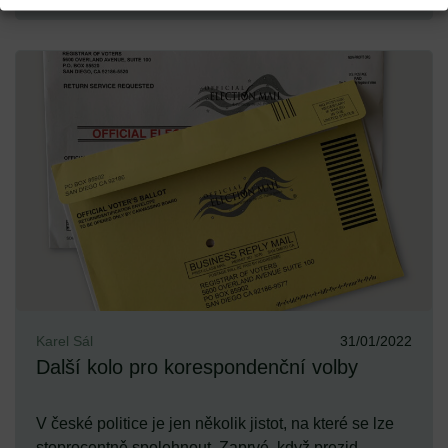
Karel Sál
31/01/2022
Další kolo pro korespondenční volby
V české politice je jen několik jistot, na které se lze
stoprocentně spolehnout. Zaprvé, když prezid...