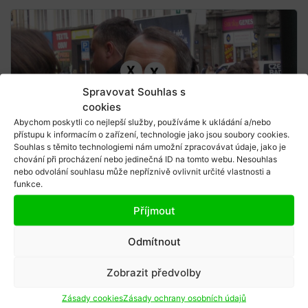
Spravovat Souhlas s
cookies
Abychom poskytli co nejlepší služby, používáme k ukládání a/nebo
přístupu k informacím o zařízení, technologie jako jsou soubory cookies.
Souhlas s těmito technologiemi nám umožní zpracovávat údaje, jako je
chování při procházení nebo jedinečná ID na tomto webu. Nesouhlas
nebo odvolání souhlasu může nepříznivě ovlivnit určité vlastnosti a
funkce.
Karel Sál
23/03/2022
Příjmout
Svoboda slova v době válečné
Odmítnout
Válka na Ukrajině odhaluje mnohé v naší
Zobrazit předvolby
společnosti i v nás samých. Krizové situace jsou
Zásady cookies
Zásady ochrany osobních údajů
velkou zkou...