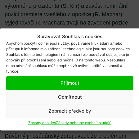
výkonného prezidenta (S. Kiir) a zavést nominální
pozici premiéra vzešlého z opozice (R. Machar).
Vyjednavači R. Machara trvají na zavedení pozice
předsedy vlády s rozsáhlými pravomocemi. Prostí
Spravovat Souhlas s cookies
Jihosúdánci jsou vcelku zajedno v názoru, že funkci
Abychom poskytli co nejlepší služby, používáme k ukládání a/nebo
je zcela zbytečné zavádět. Volby rozhodnou mezi
přístupu k informacím o zařízení, technologie jako jsou soubory cookies.
Souhlas s těmito technologiemi nám umožní zpracovávat údaje, jako je
oběma soupeři a již předem je dáno, že vyhraje ten,
chování při procházení nebo jedinečná ID na tomto webu. Nesouhlas
kdo má za sebou podporu silného etnického
nebo odvolání souhlasu může nepříznivě ovlivnit určité vlastnosti a
funkce.
uskupení (tedy spíše S. Kiir). Veřejně se „žongluje“
termínem konání všeobecných voleb (volební
Příjmout
komise uvádí datum 30. červen 2015). Situace na
Odmítnout
jejich konání není zralá, vždyť cca 2,5 miliónu osob
se nachází mimo svá sídla a částečně i mimo území
Zobrazit předvolby
Jižního Súdánu. Již neúčast voličů z řad vyhnanců
by výsledky voleb zneplatnila.
Zásady cookies
Zásady ochrany osobních údajů
Důvěrný jihosúdánský zdroj uvedl, že problémem