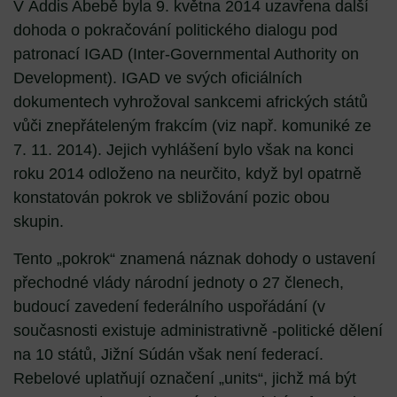
V Addis Abebě byla 9. května 2014 uzavřena další
dohoda o pokračování politického dialogu pod
patronací IGAD (Inter-Governmental Authority on
Development). IGAD ve svých oficiálních
dokumentech vyhrožoval sankcemi afrických států
vůči znepřáteleným frakcím (viz např. komuniké ze
7. 11. 2014). Jejich vyhlášení bylo však na konci
roku 2014 odloženo na neurčito, když byl opatrně
konstatován pokrok ve sbližování pozic obou
skupin.
Tento „pokrok“ znamená náznak dohody o ustavení
přechodné vlády národní jednoty o 27 členech,
budoucí zavedení federálního uspořádání (v
současnosti existuje administrativně -politické dělení
na 10 států, Jižní Súdán však není federací.
Rebelové uplatňují označení „units“, jichž má být