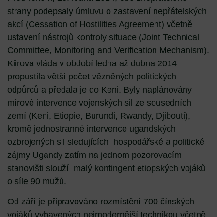
strany podepsaly úmluvu o zastavení nepřátelských
akcí (Cessation of Hostilities Agreement) včetně
ustavení nástrojů kontroly situace (Joint Technical
Committee, Monitoring and Verification Mechanism).
Kiirova vláda v období ledna až dubna 2014
propustila větší počet vězněných politických
odpůrců a předala je do Keni. Byly naplánovány
mírové intervence vojenských sil ze sousedních
zemí (Keni, Etiopie, Burundi, Rwandy, Djibouti),
kromě jednostranné intervence ugandských
ozbrojených sil sledujících hospodářské a politické
zájmy Ugandy zatím na jednom pozorovacím
stanovišti slouží malý kontingent etiopských vojáků
o síle 90 mužů.
Od září je připravováno rozmístění 700 čínských
vojáků vybavených nejmodernější technikou včetně