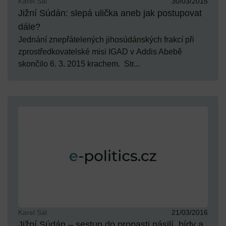
Karel Sál
30/03/2015
Jižní Súdán: slepá ulička aneb jak postupovat
dále?
Jednání znepřátelených jihosúdánských frakcí při
zprostředkovatelské misi IGAD v Addis Abebě
skončilo 6. 3. 2015 krachem. Str...
Karel Sál
21/03/2016
Jižní Súdán – sestup do propasti násilí, bídy a