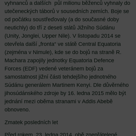
vyhnanců a dalších půl milionu běženců vyhnaly do
utečeneckých táborů v sousedních zemích. Boje se
od počátku soustřeďovaly (a do současné doby
neutichly) do tří z deseti států Jižního Súdánu
(Unity, Jonglei, Upper Nile). V listopadu 2014 se
otevřela další „fronta“ ve státě Central Equatoria
(zejména v Nimule), kde se do bojů na straně R.
Machara zapojily jednotky Equatoria Defence
Forces (EDF) vedené veteránem bojů za
samostatnost jižní části tehdejšího jednotného
Súdánu generálem Martinem Kenyi. Dle důvěrného
jihosúdánského zdroje by 16. ledna 2015 mělo být
jednání mezi oběma stranami v Addis Abebě
obnoveno.
Zmatek posledních let
Před rokem, 23. ledna 2014, obě znepřátelené