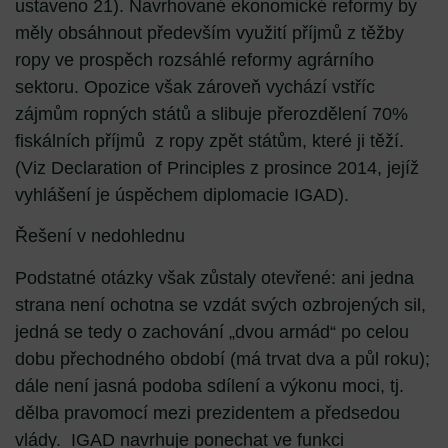
ustaveno 21). Navrhované ekonomické reformy by
měly obsáhnout především využití příjmů z těžby
ropy ve prospěch rozsáhlé reformy agrárního
sektoru. Opozice však zároveň vychází vstříc
zájmům ropných států a slibuje přerozdělení 70%
fiskálních příjmů z ropy zpět státům, které ji těží.
(Viz Declaration of Principles z prosince 2014, jejíž
vyhlášení je úspěchem diplomacie IGAD).
Řešení v nedohlednu
Podstatné otázky však zůstaly otevřené: ani jedna
strana není ochotna se vzdát svých ozbrojených sil,
jedná se tedy o zachování „dvou armád“ po celou
dobu přechodného období (má trvat dva a půl roku);
dále není jasná podoba sdílení a výkonu moci, tj.
dělba pravomocí mezi prezidentem a předsedou
vlády. IGAD navrhuje ponechat ve funkci