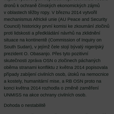
dronů k ochraně čínských ekonomických zájmů
v oblastech těžby ropy. V březnu 2014 vytvořil
mechanismus Africké unie (AU Peace and Security
Council) historicky první komisi ke zkoumání zločinů
proti lidskosti a předkládání návrhů na zklidnění
situace na kontinentě (Commission of Inquiry on
South Sudan), v jejímž čele stojí bývalý nigerijský
prezident O. Obasanjo. Přes tyto pozitivní
skutečnosti zpráva OSN o zločinech páchaných
oběma stranami konfliktu z května 2014 popisovala
případy zabíjení civilních osob, útoků na nemocnice
a kostely, humanitární mise, a RB OSN proto na
konci května 2014 rozhodla o změně zaměření
UNMISS na akce ochrany civilních osob.
Dohoda o nestabilitě