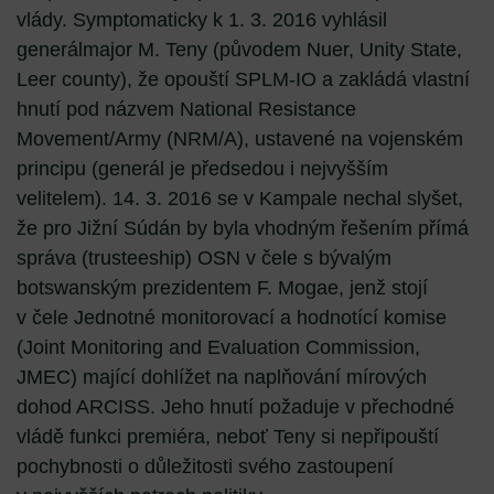
vlády. Symptomaticky k 1. 3. 2016 vyhlásil
generálmajor M. Teny (původem Nuer, Unity State,
Leer county), že opouští SPLM-IO a zakládá vlastní
hnutí pod názvem National Resistance
Movement/Army (NRM/A), ustavené na vojenském
principu (generál je předsedou i nejvyšším
velitelem). 14. 3. 2016 se v Kampale nechal slyšet,
že pro Jižní Súdán by byla vhodným řešením přímá
správa (trusteeship) OSN v čele s bývalým
botswanským prezidentem F. Mogae, jenž stojí
v čele Jednotné monitorovací a hodnotící komise
(Joint Monitoring and Evaluation Commission,
JMEC) mající dohlížet na naplňování mírových
dohod ARCISS. Jeho hnutí požaduje v přechodné
vládě funkci premiéra, neboť Teny si nepřipouští
pochybnosti o důležitosti svého zastoupení