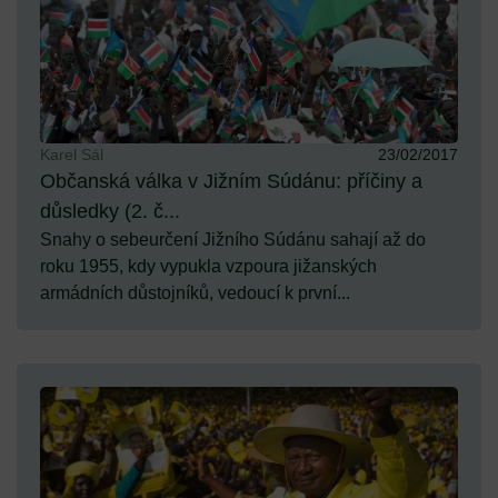
Karel Sál
23/02/2017
Občanská válka v Jižním Súdánu: příčiny a
důsledky (2. č...
Snahy o sebeurčení Jižního Súdánu sahají až do
roku 1955, kdy vypukla vzpoura jižanských
armádních důstojníků, vedoucí k první...