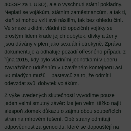
40SSP za 1 USD), ale o vyschnutí státní pokladny.
Neplatí se vojákům, státním zaměstnancům, a tak ti,
kteří si mohou vzít své násilím, tak bez ohledu činí.
Ve snaze uklidnit vládní (či opoziční) vojáky se
prostým lidem krade jejich dobytek, dívky a ženy
jsou dávány v plen jako sexuální otrokyně. Zpráva
dokumentuje a odhaluje pozadí otřesného případu z
října 2015, kdy bylo vládními jednotkami v Leeru
zavražděno udušením v uzavřeném kontejneru asi
60 mladých mužů – pastevců za to, že odmítli
odevzdat svůj dobytek vojákům.
Z výše uvedených skutečností vyvodíme pouze
jeden velmi smutný závěr: lze jen velmi těžko najít
alespoň zlomek důkazu o zájmu obou soupeřících
stran na mírovém řešení. Obě strany odmítají
odpovědnost za genocidu, které se dopouštějí na