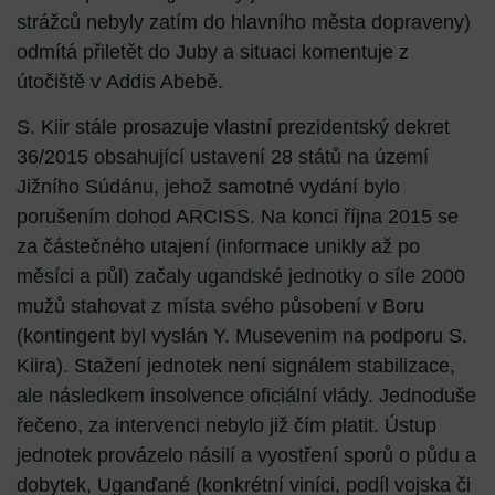
strážců nebyly zatím do hlavního města dopraveny)
odmítá přiletět do Juby a situaci komentuje z
útočiště v Addis Abebě.
S. Kiir stále prosazuje vlastní prezidentský dekret
36/2015 obsahující ustavení 28 států na území
Jižního Súdánu, jehož samotné vydání bylo
porušením dohod ARCISS. Na konci října 2015 se
za částečného utajení (informace unikly až po
měsíci a půl) začaly ugandské jednotky o síle 2000
mužů stahovat z místa svého působení v Boru
(kontingent byl vyslán Y. Musevenim na podporu S.
Kiira). Stažení jednotek není signálem stabilizace,
ale následkem insolvence oficiální vlády. Jednoduše
řečeno, za intervenci nebylo již čím platit. Ústup
jednotek provázelo násilí a vyostření sporů o půdu a
dobytek, Uganďané (konkrétní viníci, podíl vojska či