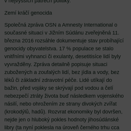
v nejvyšších patrech politiky.
Zemí kráčí genocida
Společná zpráva OSN a Amnesty International o
současné situaci v Jižním Súdánu zveřejněná 11.
března 2016 rozsáhle dokumentuje stav probíhající
genocidy obyvatelstva. 17 % populace se stalo
vnitřními vyhnanci či exulanty, desetitisíce lidí byly
vyvražděny. Zpráva detailně popisuje situaci
zubožených a zoufalých lidí, bez jídla a vody, bez
léků či základní zdravotní péče. Lidé utíkají do
bažin, před vojáky se skrývají pod vodou a čelí
nebezpečí ztráty života buď následkem vojenského
násilí, nebo ohrožením ze strany divokých zvířat
(krokodýlů, hadů). Rozvrat ekonomiky byl dovršen,
nejde jen o hluboký pokles hodnoty jihosúdánské
libry (ta nyní poklesla na úroveň černého trhu cca