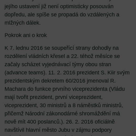
jejího ustavení již není optimisticky posouván
dopředu, ale spíše se propadá do vzdálených a
mlžných dálek.
Pokrok ani o krok
K 7. lednu 2016 se soupeřící strany dohodly na
rozdělení vládních křesel a 22. téhož měsíce se
začaly scházet vyjednávací týmy obou stran
(advance teams). 11. 2. 2016 prezident S. Kiir svým
prezidentským dekretem 60/2016 jmenoval R.
Machara do funkce prvního viceprezidenta (Vládu
mají tvořit prezident, první viceprezident,
viceprezident, 30 ministrů a 8 náměstků ministrů,
přičemž Národní zákonodárné shromáždění má
nově mít 400 poslanců.). 26. 2. 2016 oficiálně
navštívil hlavní město Jubu v zájmu podpory