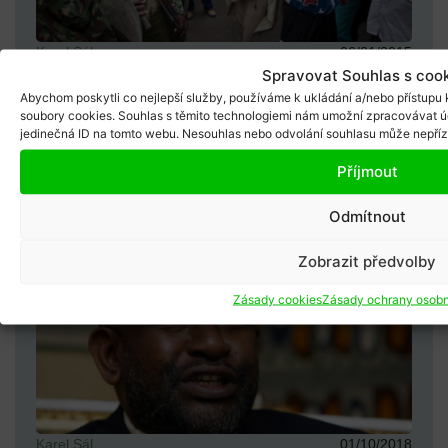
Karel Sál
06/01/2015
Spravovat Souhlas s coo
Vyslyšené modlitby Keňanů
Abychom poskytli co nejlepší služby, používáme k ukládání a/nebo přístupu k
Stažení obvinění Mezinárodního trestního tribunálu
soubory cookies. Souhlas s těmito technologiemi nám umožní zpracovávat úd
(ICC) vůči prezidentu Uhuru Kenyattovi je pro
jedinečná ID na tomto webu. Nesouhlas nebo odvolání souhlasu může nepřízniv
Keňany vesměs potěšite...
Příjmout
Odmítnout
Zobrazit předvolby
Zásady cookies
Zásady ochrany osobn
Karel Sál
01/10/2018