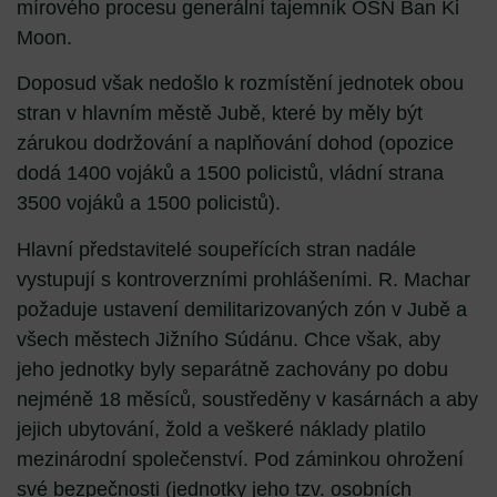
mírového procesu generální tajemník OSN Ban Ki
Moon.
Doposud však nedošlo k rozmístění jednotek obou
stran v hlavním městě Jubě, které by měly být
zárukou dodržování a naplňování dohod (opozice
dodá 1400 vojáků a 1500 policistů, vládní strana
3500 vojáků a 1500 policistů).
Hlavní představitelé soupeřících stran nadále
vystupují s kontroverzními prohlášeními. R. Machar
požaduje ustavení demilitarizovaných zón v Jubě a
všech městech Jižního Súdánu. Chce však, aby
jeho jednotky byly separátně zachovány po dobu
nejméně 18 měsíců, soustředěny v kasárnách a aby
jejich ubytování, žold a veškeré náklady platilo
mezinárodní společenství. Pod záminkou ohrožení
své bezpečnosti (jednotky jeho tzv. osobních