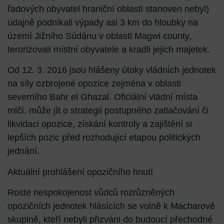
řadových obyvatel hraniční oblasti stanoven nebyl)
údajně podnikali výpady asi 3 km do hloubky na
území Jižního Súdánu v oblasti Magwi county,
terorizovali místní obyvatele a kradli jejich majetek.
Od 12. 3. 2016 jsou hlášeny útoky vládních jednotek
na síly ozbrojené opozice zejména v oblasti
severního Bahr el Ghazal. Oficiální vládní místa
mlčí, může jít o strategii postupného zatlačování či
likvidaci opozice, získání kontroly a zajištění si
lepších pozic před rozhodující etapou politických
jednání.
Aktuální prohlášení opozičního hnutí
Roste nespokojenost vůdců rozrůzněných
opozičních jednotek hlásících se volně k Macharově
skupině, kteří nebyli přizváni do budoucí přechodné