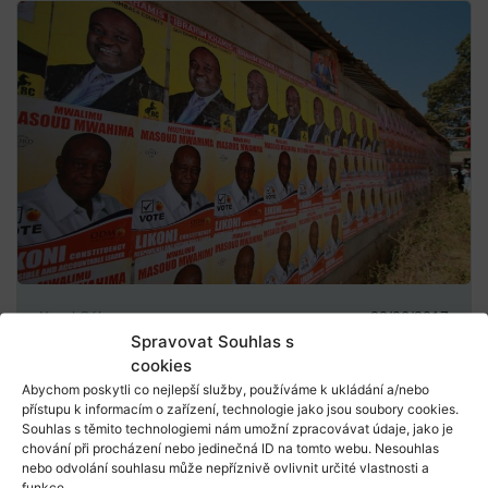
Karel Sál
22/06/2017
Spravovat Souhlas s
Zpráva z Keni: srpnové volby se blíží
cookies
Abychom poskytli co nejlepší služby, používáme k ukládání a/nebo
Během druhého srpnového úterý 8. srpna 2017 se
přístupu k informacím o zařízení, technologie jako jsou soubory cookies.
Souhlas s těmito technologiemi nám umožní zpracovávat údaje, jako je
v Keni uskuteční generální volby, tedy volby
chování při procházení nebo jedinečná ID na tomto webu. Nesouhlas
preziden...
nebo odvolání souhlasu může nepříznivě ovlivnit určité vlastnosti a
funkce.