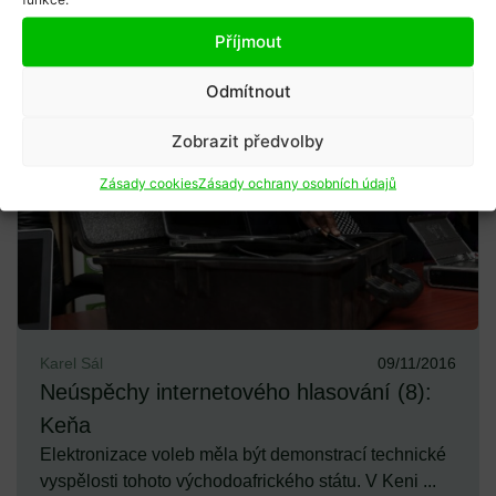
Příjmout
Odmítnout
Zobrazit předvolby
Zásady cookies
Zásady ochrany osobních údajů
Karel Sál
09/11/2016
Neúspěchy internetového hlasování (8):
Keňa
Elektronizace voleb měla být demonstrací technické
vyspělosti tohoto východoafrického státu. V Keni ...