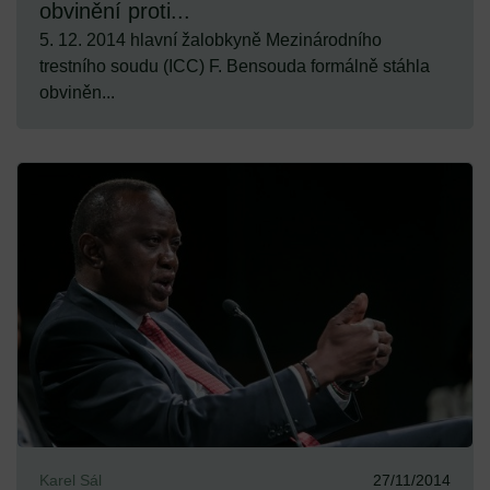
obvinění proti...
5. 12. 2014 hlavní žalobkyně Mezinárodního
trestního soudu (ICC) F. Bensouda formálně stáhla
obviněn...
Karel Sál
27/11/2014