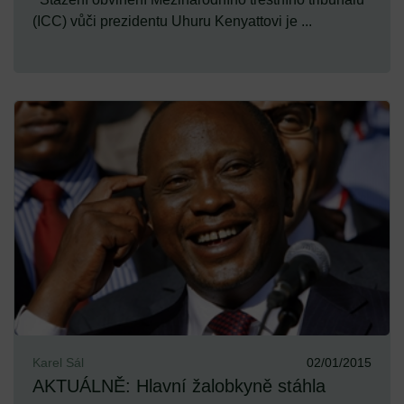
(ICC) vůči prezidentu Uhuru Kenyattovi je ...
Karel Sál
02/01/2015
AKTUÁLNĚ: Hlavní žalobkyně stáhla