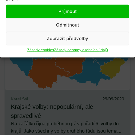
Příjmout
Odmítnout
Zobrazit předvolby
Zásady cookies
Zásady ochrany osobních údajů
Karel Sál
29/09/2020
Krajské volby: nepopulární, ale
spravedlivé
Na začátku října proběhnou již v pořadí 6. volby do
krajů. Jako všechny volby druhého řádu jsou tema...