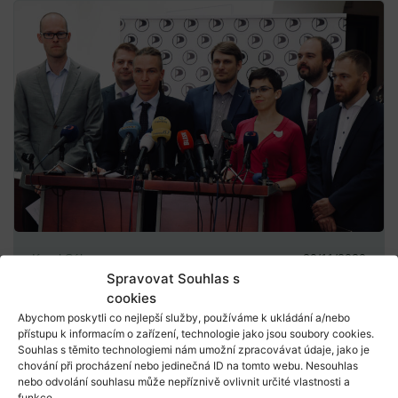
Karel Sál
20/11/2020
Spravovat Souhlas s
Koalice Pirátů a hnutí STAN: Je opravdu
cookies
třeba?
Abychom poskytli co nejlepší služby, používáme k ukládání a/nebo
Předvolební koalice nemají v české politice dobrou
přístupu k informacím o zařízení, technologie jako jsou soubory cookies.
Souhlas s těmito technologiemi nám umožní zpracovávat údaje, jako je
pověst. Stačí si vzpomenout na Čtyřkoalici, tedy ...
chování při procházení nebo jedinečná ID na tomto webu. Nesouhlas
nebo odvolání souhlasu může nepříznivě ovlivnit určité vlastnosti a
funkce.