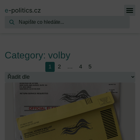
e
-politics.cz
Category: volby
1
2
…
4
5