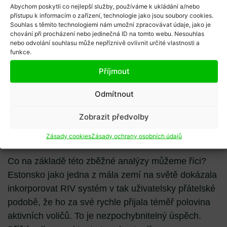
suverénně nejvyšší (133 000), celková účast se
Abychom poskytli co nejlepší služby, používáme k ukládání a/nebo
přístupu k informacím o zařízení, technologie jako jsou soubory cookies.
mírně snížila. Počet voličů, kteří volí mimo volební
Souhlas s těmito technologiemi nám umožní zpracovávat údaje, jako je
den, vytrvale stoupá.
chování při procházení nebo jedinečná ID na tomto webu. Nesouhlas
nebo odvolání souhlasu může nepříznivě ovlivnit určité vlastnosti a
Z dat vyplývá, že rychlá adopce RIV a ostatních
funkce.
alternativních nevede k stejně rychlému zvýšení
Příjmout
účasti. Lze tedy předpokládat, že většina uživatelů
internetových voleb byla a stále je aktivními voliči, a
Odmítnout
že jediné co se opravdu prokazatelně mění, jsou
Zobrazit předvolby
návyky jednotlivců.
Zásady cookies
Zásady ochrany osobních údajů
Co dodat?
Co na základě této zběžné analýzy můžeme říci?
Estonsko jako jedna z mála zemí na světě dokázala
inkorporovat RIV systém v tak uživatelsky přátelské
podobě, že ho za své rychle přijala téměř polovina
aktivních voličů. To je nezpochybnitelný úspěch.