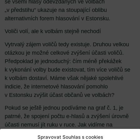
se všemi hlasy odevzdaných ve volbách
„v předstihu“ ukazuje na stoupající oblibu
alternativních forem hlasování v Estonsku.
Voliči volí, ale k volbám stejně nechodí
Vytrvalý zájem voličů tedy existuje. Druhou velkou
otázkou je možné celkové zvýšení účasti voličů.
Předpoklad je jednoduchý: čím méně překážek
k vykonání volby bude existovat, tím více voličů se
k volbám dostaví. Máme však nějaké spolehlivé
indicie, že internetové hlasování pomohlo
v Estonsku zvýšit účast občanů ve volbách?
Pokud se ještě jednou podíváme na graf č. 1, je
patrné, že spojení počtu e-hlasů a zvýšení úrovně
účasti nemusí jít ruku v ruce. Jak vidíme na
posledních volbách 2014, i když byl podíl e-hlasů
Spravovat Souhlas s cookies