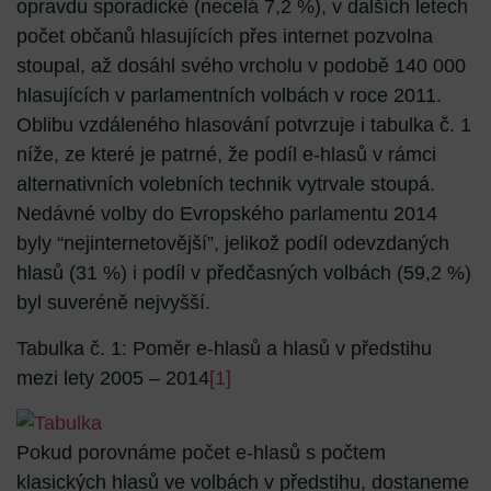
opravdu sporadické (necelá 7,2 %), v dalších letech
počet občanů hlasujících přes internet pozvolna
stoupal, až dosáhl svého vrcholu v podobě 140 000
hlasujících v parlamentních volbách v roce 2011.
Oblibu vzdáleného hlasování potvrzuje i tabulka č. 1
níže, ze které je patrné, že podíl e-hlasů v rámci
alternativních volebních technik vytrvale stoupá.
Nedávné volby do Evropského parlamentu 2014
byly “nejinternetovější”, jelikož podíl odevzdaných
hlasů (31 %) i podíl v předčasných volbách (59,2 %)
byl suveréně nejvyšší.
Tabulka č. 1: Poměr e-hlasů a hlasů v předstihu
mezi lety 2005 – 2014
[1]
Pokud porovnáme počet e-hlasů s počtem
klasických hlasů ve volbách v předstihu, dostaneme