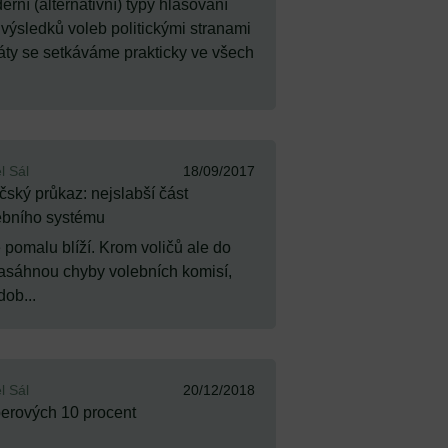
rní (alternativní) typy hlasování
ýsledků voleb politickými stranami
áty se setkáváme prakticky ve všech
l Sál
18/09/2017
čský průkaz: nejslabší část
ebního systému
 pomalu blíží. Krom voličů ale do
asáhnou chyby volebních komisí,
ob...
l Sál
20/12/2018
erových 10 procent