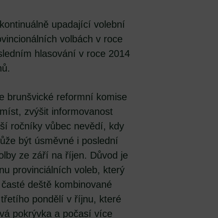
ontinuálně upadající volební
ovincionálních volbách v roce
osledním hlasování v roce 2014
nů.
le brunšvické reformní komise
 míst, zvýšit informovanost
dší ročníky vůbec nevědí, kdy
ůže být úsměvné i poslední
lby ze září na říjen. Důvod je
u provinciálních voleb, který
ou časté deště kombinované
řetího pondělí v říjnu, které
hová pokrývka a počasí více