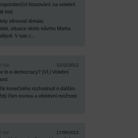
espondenční hlasování: na volební
tě klid
lety věnovali tématu
leb, situace okolo návrhu Marka
ějně. V tuto c...
l Sál
12/11/2012
je to e-democracy? (VI.) Volební
nost
ik konečného rozhodnutí o dalším
ždý člen rovnou a efektivní možnost
l Sál
17/09/2013