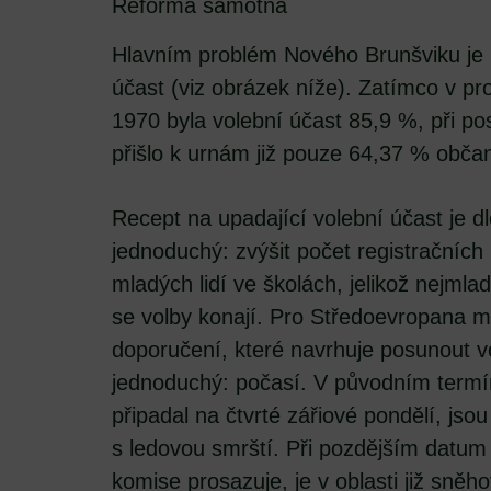
Reforma samotná
Hlavním problém Nového Brunšviku je k
účast (viz obrázek níže). Zatímco v pr
1970 byla volební účast 85,9 %, při p
přišlo k urnám již pouze 64,37 % obča
Recept na upadající volební účast je d
jednoduchý: zvýšit počet registračních
mladých lidí ve školách, jelikož nejmla
se volby konají. Pro Středoevropana m
doporučení, které navrhuje posunout vo
jednoduchý: počasí. V původním termín
připadal na čtvrté zářiové pondělí, js
s ledovou smrští. Při pozdějším datum t
komise prosazuje, je v oblasti již sně