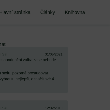
Hlavní stránka
Články
Knihovna
mat
l Sál
31/05/2021
espondenční volba zase nebude
 stolu, pozorně prostudovat
ybrat tu nejlepší, označit své 4
...
l Sál
12/02/2019