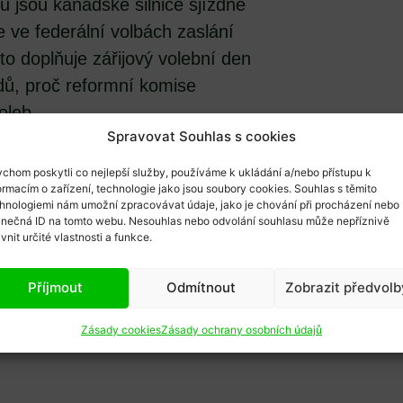
 jsou kanadské silnice sjízdné
 ve federální volbách zaslání
to doplňuje zářijový volební den
dů, proč reformní komise
oleb.
Spravovat Souhlas s cookies
piroval v sousední provincii,
chom poskytli co nejlepší služby, používáme k ukládání a/nebo přístupu k
volby po internetu v kombinaci
ormacím o zařízení, technologie jako jsou soubory cookies. Souhlas s těmito
u Halifax Regional Municipality
hnologiemi nám umožní zpracovávat údaje, jako je chování při procházení nebo
inečná ID na tomto webu. Nesouhlas nebo odvolání souhlasu může nepříznivě
byla povolena volba
ivnit určité vlastnosti a funkce.
v měl projekt širokou podporu a
volební účast v takových volbách
Příjmout
Odmítnout
Zobrazit předvolb
 telefonem a přes internet
Zásady cookies
Zásady ochrany osobních údajů
ní volby zájem v HMR