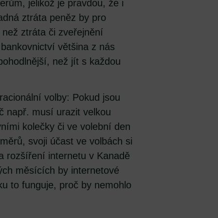
rům, jelikož je pravdou, že i
adná ztráta peněz by pro
 než ztráta či zveřejnění
 bankovnictví většina z nás
ohodlnější, než jít s každou
 racionální volby: Pokud jsou
ič např. musí urazit velkou
vními kolečky či ve volební den
měrů, svoji účast ve volbách si
 rozšíření internetu v Kanadě
vých měsících by internetové
sku to funguje, proč by nemohlo