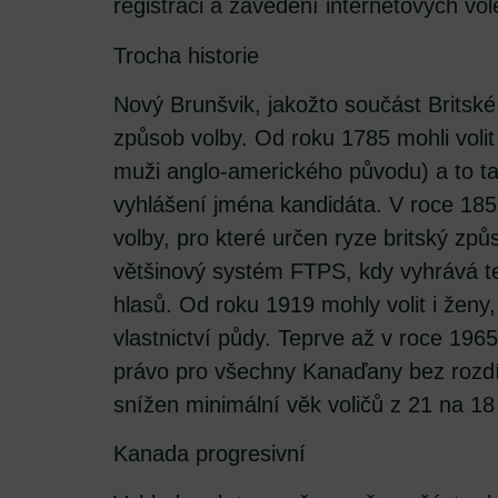
registraci a zavedení internetových vol
Trocha historie
Nový Brunšvik, jakožto součást Britské
způsob volby. Od roku 1785 mohli volit p
muži anglo-amerického původu) a to tak
vyhlášení jména kandidáta. V roce 185
volby, pro které určen ryze britský způ
většinový systém FTPS, kdy vyhrává te
hlasů. Od roku 1919 mohly volit i ženy
vlastnictví půdy. Teprve až v roce 196
právo pro všechny Kanaďany bez rozdí
snížen minimální věk voličů z 21 na 18 
Kanada progresivní