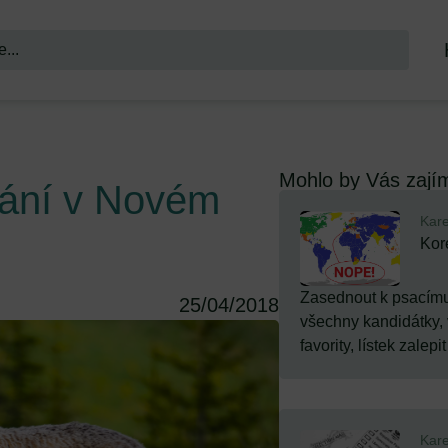
Mohlo by Vás zají
vání v Novém
Kare
Kor
Zasednout k psacímu
25/04/2018
všechny kandidátky, v
favority, lístek zalepit 
Kare