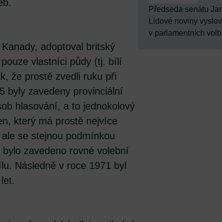
eb.
Předseda senátu Jar
Lidové noviny vyslov
v parlamentních volbá
 Kanady, adoptoval britský
ouze vlastníci půdy (tj. bílí
, že prostě zvedli ruku při
5 byly zavedeny provinciální
sob hlasování, a to jednokolový
n, který má prostě nejvíce
, ale se stejnou podmínkou
5 bylo zavedeno rovné volební
lu. Následně v roce 1971 byl
let.