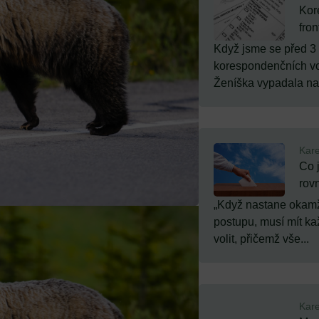
Kor
fron
Když jsme se před 3 
korespondenčních vo
Ženíška vypadala nad
Kare
Co 
rov
„Když nastane okamž
postupu, musí mít ka
volit, přičemž vše...
Kare