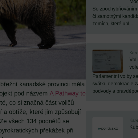
Mode
Se zpochybňováním v
či samotnými kandid
zemích, které upl...
Kare
Voli
vol
Parlamentní volby se
obřežní kanadské provincii měla
svátku demokracie z
podvody a pravděpod
projekt pod názvem
A Pathway to
é, co si značná část voličů
 a obtíže, které jim způsobují
Kare
 Ze všech 134 podnětů se
Kub
byrokratických překážek při