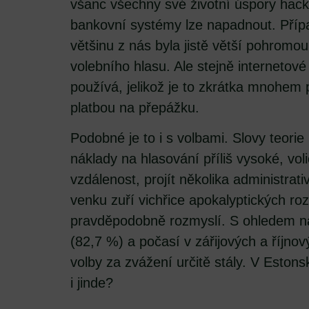
všanc všechny své životní úspory hacke
bankovní systémy lze napadnout. Příp
většinu z nás byla jistě větší pohromou
volebního hlasu. Ale stejně internetové
používá, jelikož je to zkrátka mnohem p
platbou na přepážku.
Podobné je to i s volbami. Slovy teorie
náklady na hlasování příliš vysoké, vol
vzdálenost, projít několika administrati
venku zuří vichřice apokalyptických roz
pravděpodobně rozmyslí. S ohledem na
(82,7 %) a počasí v zářijových a říjno
volby za zvážení určitě stály. V Eston
i jinde?