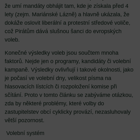
že umí mandáty obhájit tam, kde je získala před 4
lety (zejm. Mariánské Lázně) a hlavně ukázala, že
dokáže oslovit liberální a protestní středové voliče,
což Pirátům dává slušnou šanci do evropských
voleb.
Konečné výsledky voleb jsou součtem mnoha
faktorů. Nejde jen o programy, kandidáty či volební
kampaně. Výsledky ovlivňují i takové okolnosti, jako
je počasí ve volební dny, velikost písma na
hlasovacích lístcích či rozpoložení komise při
sčítání. Proto v tomto článku se zabýváme otázkou,
zda by některé problémy, které volby do
zastupitelstev obcí cyklicky provází, nezasluhovaly
větší pozornost.
Volební systém