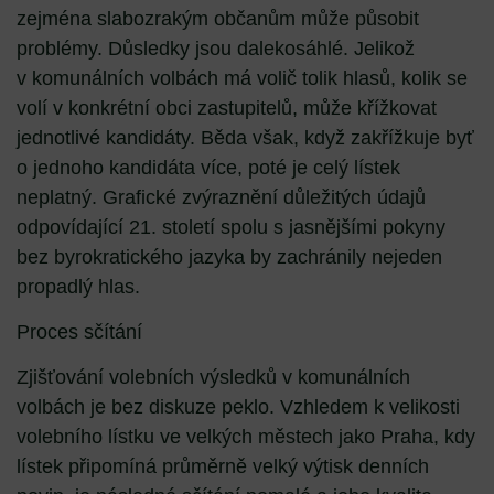
zejména slabozrakým občanům může působit
problémy. Důsledky jsou dalekosáhlé. Jelikož
v komunálních volbách má volič tolik hlasů, kolik se
volí v konkrétní obci zastupitelů, může křížkovat
jednotlivé kandidáty. Běda však, když zakřížkuje byť
o jednoho kandidáta více, poté je celý lístek
neplatný. Grafické zvýraznění důležitých údajů
odpovídající 21. století spolu s jasnějšími pokyny
bez byrokratického jazyka by zachránily nejeden
propadlý hlas.
Proces sčítání
Zjišťování volebních výsledků v komunálních
volbách je bez diskuze peklo
.
Vzhledem k velikosti
volebního lístku ve velkých městech jako Praha, kdy
lístek připomíná průměrně velký výtisk denních