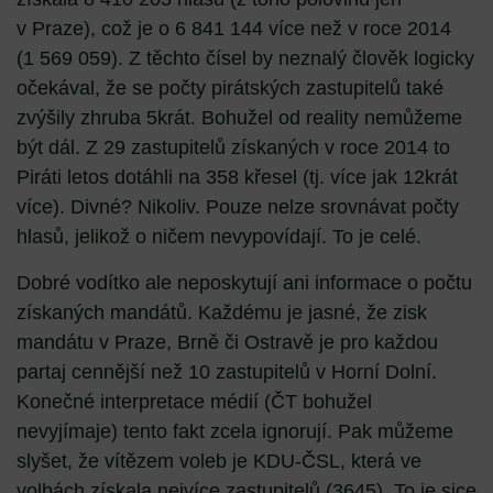
v Praze), což je o 6 841 144 více než v roce 2014
(1 569 059). Z těchto čísel by neznalý člověk logicky
očekával, že se počty pirátských zastupitelů také
zvýšily zhruba 5krát. Bohužel od reality nemůžeme
být dál. Z 29 zastupitelů získaných v roce 2014 to
Piráti letos dotáhli na 358 křesel (tj. více jak 12krát
více). Divné? Nikoliv. Pouze nelze srovnávat počty
hlasů, jelikož o ničem nevypovídají. To je celé.
Dobré vodítko ale neposkytují ani informace o počtu
získaných mandátů
. Každému je jasné, že zisk
mandátu v Praze, Brně či Ostravě je pro každou
partaj cennější než 10 zastupitelů v Horní Dolní.
Konečné interpretace médií (ČT bohužel
nevyjímaje) tento fakt zcela ignorují. Pak můžeme
slyšet, že vítězem voleb je KDU-ČSL, která ve
volbách získala nejvíce zastupitelů (3645). To je sice