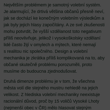
Největším problémem je samotný volební systém.
Je alarmující, že drtivá většina občanů přesně neví,
jak se dochází ke konečným volebním výsledkům a
jak byly jejich hlasy započítány. A ze své zkušenosti
mohu potvrdit, že vyšší vzdělanost toto negativum
příliš neovlivňuje, jelikož i vysokoškolsky vzdělaní
lidé často žijí v omylech a mýtech, které nemají
s realitou nic společného. Design a volební
mechanika je zkrátka příliš komplikovaná na to, aby
občané skutečně problému porozuměli, proto
musíme do budoucna zjednodušovat.
Druhá dimenze problému je v tom, že všechna
města volí dle stejného mustru nehledě na jejich
velikost. Z hlediska volební mechaniky neexistuje
racionální důvod, proč by 15 voličů Vysoké Lhoty
(nejmenší obec v ČR) mělo hlasovat stejným