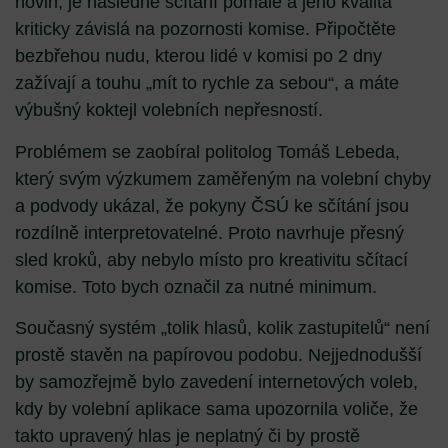
novin, je následné sčítání pomalé a jeho kvalita
kriticky závislá na pozornosti komise. Připočtěte
bezbřehou nudu, kterou lidé v komisi po 2 dny
zažívají a touhu „mít to rychle za sebou“, a máte
výbušný koktejl volebních nepřesností.
Problémem se zaobíral politolog Tomáš Lebeda,
který svým výzkumem zaměřeným na volební chyby
a podvody ukázal, že pokyny ČSÚ ke sčítání jsou
rozdílně interpretovatelné. Proto navrhuje přesný
sled kroků, aby nebylo místo pro kreativitu sčítací
komise. Toto bych označil za nutné minimum.
Současný systém „tolik hlasů, kolik zastupitelů“ není
prostě stavěn na papírovou podobu. Nejjednodušší
by samozřejmě bylo zavedení internetových voleb,
kdy by volební aplikace sama upozornila voliče, že
takto upravený hlas je neplatný či by prostě