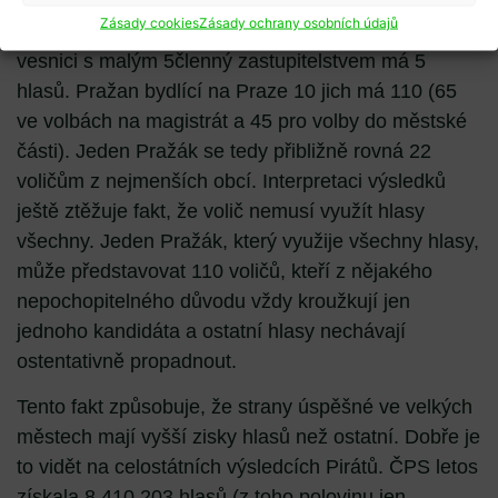
počet obyvatel, a tudíž také oprávněných voličů, ale
Zásady cookies
Zásady ochrany osobních údajů
každý volič má také jiný počet hlasů. Volič na
vesnici s malým 5členný zastupitelstvem má 5
hlasů. Pražan bydlící na Praze 10 jich má 110 (65
ve volbách na magistrát a 45 pro volby do městské
části). Jeden Pražák se tedy přibližně rovná 22
voličům z nejmenších obcí. Interpretaci výsledků
ještě ztěžuje fakt, že volič nemusí využít hlasy
všechny. Jeden Pražák, který využije všechny hlasy,
může představovat 110 voličů, kteří z nějakého
nepochopitelného důvodu vždy kroužkují jen
jednoho kandidáta a ostatní hlasy nechávají
ostentativně propadnout.
Tento fakt způsobuje, že strany úspěšné ve velkých
městech mají vyšší zisky hlasů než ostatní. Dobře je
to vidět na celostátních výsledcích Pirátů. ČPS letos
získala 8 410 203 hlasů (z toho polovinu jen