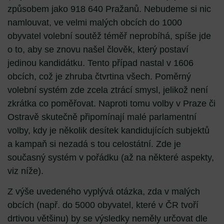
způsobem jako 918 640 Pražanů. Nebudeme si nic
namlouvat, ve velmi malých obcích do 1000
obyvatel volební soutěž téměř neprobíhá, spíše jde
o to, aby se znovu našel člověk, který postaví
jedinou kandidátku. Tento případ nastal v 1606
obcích, což je zhruba čtvrtina všech. Poměrný
volební systém zde zcela ztrácí smysl, jelikož není
zkrátka co poměřovat. Naproti tomu volby v Praze či
Ostravě skutečně připomínají malé parlamentní
volby, kdy je několik desítek kandidujících subjektů
a kampaň si nezadá s tou celostátní. Zde je
současný systém v pořádku (až na některé aspekty,
viz níže).
Z výše uvedeného vyplývá otázka, zda v malých
obcích (např. do 5000 obyvatel, které v ČR tvoří
drtivou většinu) by se výsledky neměly určovat dle