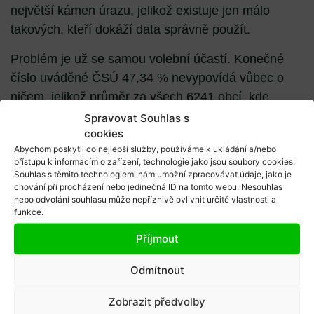
největší kámen úrazu, jelikož existuje jen málo
takových, kteří dokáží data správně použít.
Problém je už se samou
volební účastí
. Konečné
číslo uváděné ČSÚ 47,34 % nevypovídá vůbec o
ničem, jelikož průměr za všech 6241 obcí, kde
probíhaly volby, je silně ovlivněn výsledky z malých
Spravovat Souhlas s
cookies
obcí, kterých je prostě většina. Číslo je tak příliš
Abychom poskytli co nejlepší služby, používáme k ukládání a/nebo
optimistické. Když přijde 10 z 20 voličů v Horní
přístupu k informacím o zařízení, technologie jako jsou soubory cookies.
Dolní, hned máme 50 % a číslo se jako 1/6241
Souhlas s těmito technologiemi nám umožní zpracovávat údaje, jako je
chování při procházení nebo jedinečná ID na tomto webu. Nesouhlas
započítává do průměru. To, že v Praze byly 492 035
nebo odvolání souhlasu může nepříznivě ovlivnit určité vlastnosti a
občanům volby úplně šumák, už číslo tolik
funkce.
nereflektuje. Volební účast zcela ignoruje velikost
Příjmout
obce a počet voličů v ní.
Odmítnout
Podobný problém máme se
získanými hlasy
. Zde je
situace ještě zapeklitější. Nejenže obce mají jiný
Zobrazit předvolby