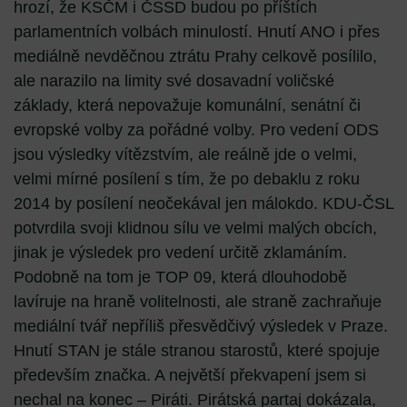
hrozí, že KSČM i ČSSD budou po příštích
parlamentních volbách minulostí. Hnutí ANO i přes
mediálně nevděčnou ztrátu Prahy celkově posílilo,
ale narazilo na limity své dosavadní voličské
základy, která nepovažuje komunální, senátní či
evropské volby za pořádné volby. Pro vedení ODS
jsou výsledky vítězstvím, ale reálně jde o velmi,
velmi mírné posílení s tím, že po debaklu z roku
2014 by posílení neočekával jen málokdo. KDU-ČSL
potvrdila svoji klidnou sílu ve velmi malých obcích,
jinak je výsledek pro vedení určitě zklamáním.
Podobně na tom je TOP 09, která dlouhodobě
lavíruje na hraně volitelnosti, ale straně zachraňuje
mediální tvář nepříliš přesvědčivý výsledek v Praze.
Hnutí STAN je stále stranou starostů, které spojuje
především značka. A největší překvapení jsem si
nechal na konec – Piráti. Pirátská partaj dokázala,