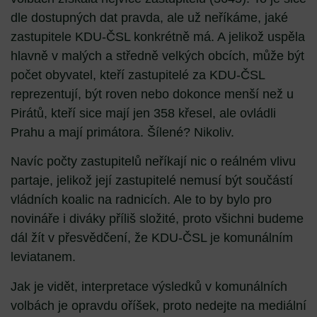
dle dostupných dat pravda, ale už neříkáme, jaké
zastupitele KDU-ČSL konkrétně má. A jelikož uspěla
hlavně v malých a středně velkých obcích, může být
počet obyvatel, kteří zastupitelé za KDU-ČSL
reprezentují, být roven nebo dokonce menší než u
Pirátů, kteří sice mají jen 358 křesel, ale ovládli
Prahu a mají primátora. Šílené? Nikoliv.
Navíc počty zastupitelů neříkají nic o reálném vlivu
partaje, jelikož její zastupitelé nemusí být součástí
vládních koalic na radnicích. Ale to by bylo pro
novináře i diváky příliš složité, proto všichni budeme
dál žít v přesvědčení, že KDU-ČSL je komunálním
leviatanem.
Jak je vidět, interpretace výsledků v komunálních
volbách je opravdu oříšek, proto nedejte na mediální