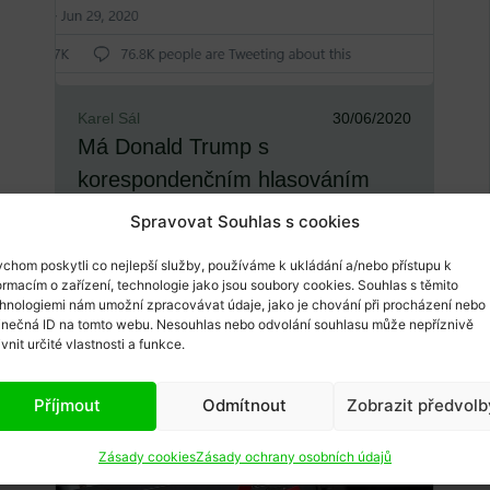
Karel Sál
30/06/2020
Má Donald Trump s
korespondenčním hlasováním
pra...
Spravovat Souhlas s cookies
Americký prezident se kontroverze
chom poskytli co nejlepší služby, používáme k ukládání a/nebo přístupu k
rozhodně nebojí. Na konci května Trumpův
ormacím o zařízení, technologie jako jsou soubory cookies. Souhlas s těmito
PR team vydal sérii tweet...
hnologiemi nám umožní zpracovávat údaje, jako je chování při procházení nebo
inečná ID na tomto webu. Nesouhlas nebo odvolání souhlasu může nepříznivě
ivnit určité vlastnosti a funkce.
Příjmout
Odmítnout
Zobrazit předvolb
Zásady cookies
Zásady ochrany osobních údajů