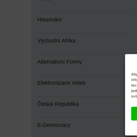
Hlasování
Východní Afrika
Alternativní Formy
Aby
inf
Elektronizace Voleb
tec
jed
ovl
Česká Republika
E-Democracy