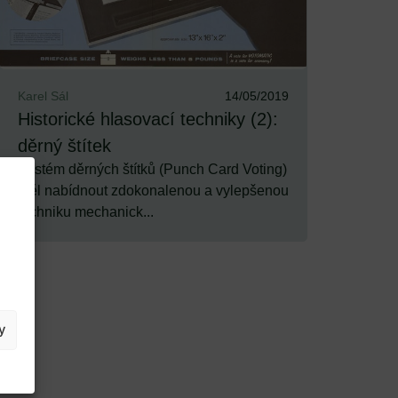
Karel Sál
14/05/2019
Historické hlasovací techniky (2):
děrný štítek
Systém děrných štítků (Punch Card Voting)
měl nabídnout zdokonalenou a vylepšenou
techniku mechanick...
y