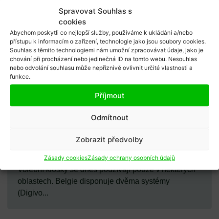
Spravovat Souhlas s
cookies
Abychom poskytli co nejlepší služby, používáme k ukládání a/nebo
přístupu k informacím o zařízení, technologie jako jsou soubory cookies.
Souhlas s těmito technologiemi nám umožní zpracovávat údaje, jako je
chování při procházení nebo jedinečná ID na tomto webu. Nesouhlas
nebo odvolání souhlasu může nepříznivě ovlivnit určité vlastnosti a
funkce.
Příjmout
Odmítnout
Karel Sál
14/09/2016
Zobrazit předvolby
Neúspěchy internetového hlasování (4):
Belgie
Zásady cookies
Zásady ochrany osobních údajů
Volební kiosky se dnes používají pouze v některých
oblastech. Belgie disponuje dvěma systémy
(Digivo...