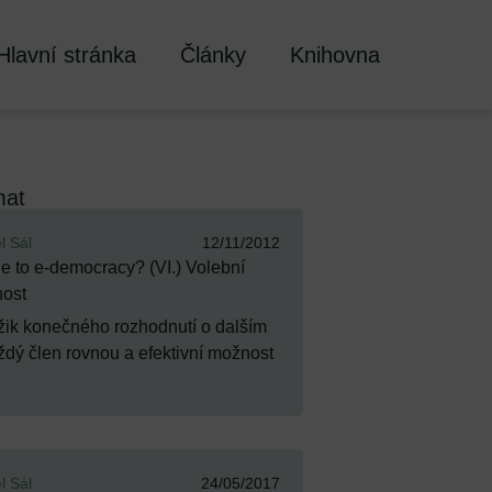
Hlavní stránka
Články
Knihovna
mat
l Sál
12/11/2012
je to e-democracy? (VI.) Volební
nost
ik konečného rozhodnutí o dalším
ždý člen rovnou a efektivní možnost
l Sál
24/05/2017