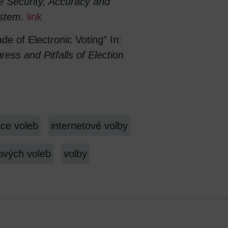
e Security, Accuracy and
ystem
.
link
e of Electronic Voting” In:
ess and Pitfalls of Election
ace voleb
internetové volby
ových voleb
volby