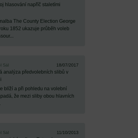
j hlasování napříč staletími
malba The County Election George
oku 1852 ukazuje průběh voleb
sour...
l Sál
18/07/2017
á analýza předvolebních slibů v
i
 blíží a při pohledu na volební
padá, že mezi sliby obou hlavních
.
l Sál
11/10/2013