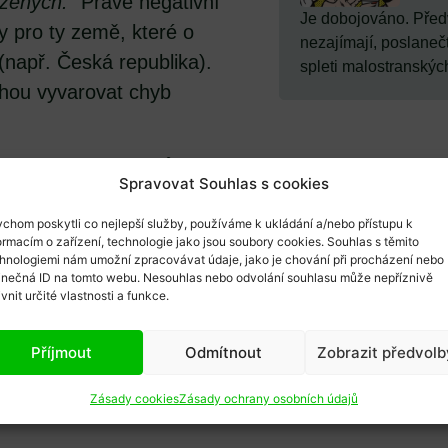
ažených.
“ Právě negativní
Je dobojováno. Před
y pro ty země, které o
nezajímají, poslanečt
(např. Česká republika).
spleti malostranských
hou vyvarovat chyb
, že podoba projektů
Spravovat Souhlas s cookies
tické podpoře projektu,
i v úrovni zabezpečení. Tedy
chom poskytli co nejlepší služby, používáme k ukládání a/nebo přístupu k
ormacím o zařízení, technologie jako jsou soubory cookies. Souhlas s těmito
ivních zkušeností odmítnout
hnologiemi nám umožní zpracovávat údaje, jako je chování při procházení nebo
inečná ID na tomto webu. Nesouhlas nebo odvolání souhlasu může nepříznivě
víc musíme upozornit, že
ivnit určité vlastnosti a funkce.
 uvedeny, se týká internetového
tzv. DRE systém). Paradoxem
Příjmout
Odmítnout
Zobrazit předvolb
ého hlasování byl považován za
Zásady cookies
Zásady ochrany osobních údajů
prikónů.