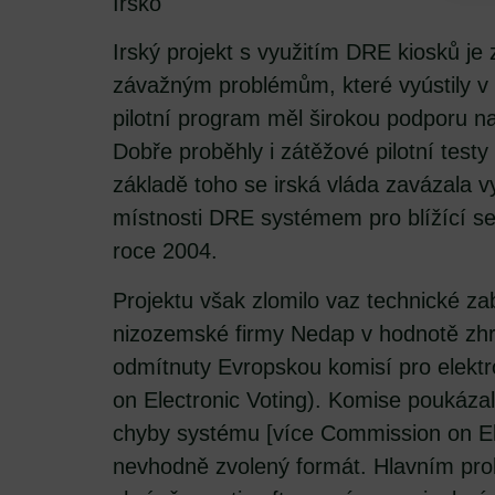
Irsko
Irský projekt s využitím DRE kiosků je
závažným problémům, které vyústily v 
pilotní program měl širokou podporu n
Dobře proběhly i zátěžové pilotní test
základě toho se irská vláda zavázala v
místnosti DRE systémem pro blížící se
roce 2004.
Projektu však zlomilo vaz technické za
nizozemské firmy Nedap v hodnotě zhr
odmítnuty Evropskou komisí pro elekt
on Electronic Voting). Komise poukáz
chyby systému [více Commission on Ele
nevhodně zvolený formát. Hlavním prob