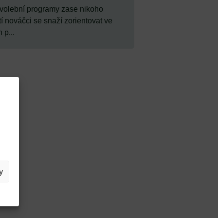
volební programy zase nikoho
í nováčci se snaží zorientovat ve
 p...
y