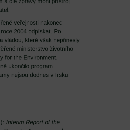
 a dle zprávy mohl přístroj
tel.
řené veřejnosti nakonec
 roce 2004 odpískat. Po
 vládou, které však nepřinesly
řené ministerstvo životního
try for the Environment,
lně ukončilo program
gramy nejsou dodnes v Irsku
4):
Interim Report of the