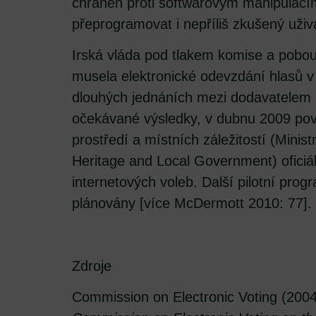
chráněn proti softwarovým manipulacím
přeprogramovat i nepříliš zkušený uživa
Irská vláda pod tlakem komise a pobou
musela elektronické odevzdání hlasů v
dlouhých jednáních mezi dodavatelem a
očekávané výsledky, v dubnu 2009 pově
prostředí a místních záležitostí (Minis
Heritage and Local Government) oficiá
internetových voleb. Další pilotní pro
plánovány [více McDermott 2010: 77].
Zdroje
Commission on Electronic Voting (200