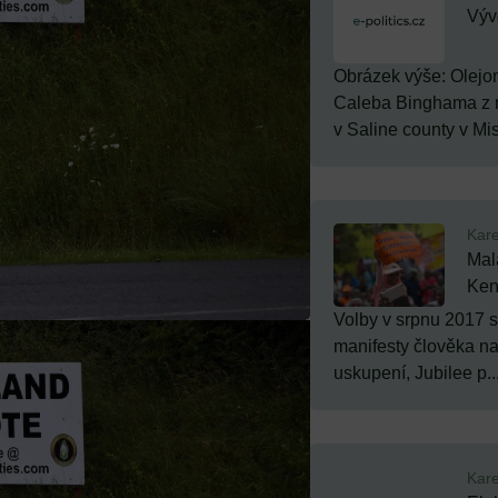
Vývo
Obrázek výše: Olejo
Caleba Binghama z r
v Saline county v Mis
Kare
Mal
Ken
Volby v srpnu 2017 se
manifesty člověka na
uskupení, Jubilee p..
Kare