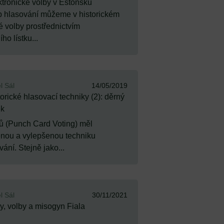
ktronické volby v Estonsku
 hlasování můžeme v historickém
é volby prostřednictvím
ho lístku...
l Sál
14/05/2019
orické hlasovací techniky (2): děrný
ek
ů (Punch Card Voting) měl
nou a vylepšenou techniku
ní. Stejně jako...
l Sál
30/11/2021
y, volby a misogyn Fiala