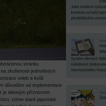
Ele
Jako moderní způsob
kontextu označit tajn
předtištěného volební
Kare
Hist
štít
Systém děrných štítk
odvrácenou stránku
nabídnout zdokonale
mechanického hlasová
na zkušenosti jednotlivých
ronizace voleb a kvůli
ckým důvodům od implementace
.cz je ideovým příznivcem
Kare
Žen
toru, ctíme staré japonské