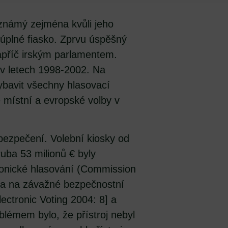
 známý zejména kvůli jeho
úplné fiasko. Zprvu úspěšný
apříč irským parlamentem.
y v letech 1998-2002. Na
ybavit všechny hlasovací
 místní a evropské volby v
bezpečení. Volební kiosky od
uba 53 milionů € byly
ronické hlasování (Commission
ala na závažné bezpečnostní
ctronic Voting 2004: 8] a
lémem bylo, že přístroj nebyl