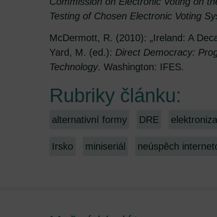
Commission on Electronic Voting on th
Testing of Chosen Electronic Voting S
McDermott, R. (2010): „Ireland: A Decad
Yard, M. (ed.):
Direct Democracy: Progr
Technology
. Washington: IFES.
Rubriky článku:
alternativní formy
DRE
elektroniz
Irsko
miniseriál
neúspěch internet