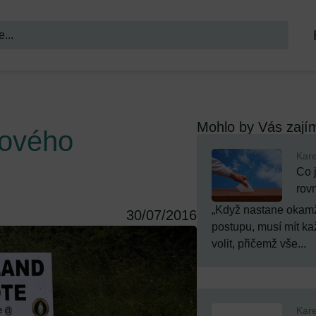
Mohlo by Vás zají
tového
Kare
Co 
rov
„Když nastane okamž
30/07/2016
postupu, musí mít ka
volit, přičemž vše...
Kare