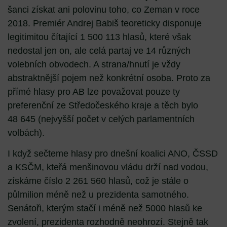
šanci získat ani polovinu toho, co Zeman v roce
2018. Premiér Andrej Babiš teoreticky disponuje
legitimitou čítající 1 500 113 hlasů, které však
nedostal jen on, ale celá partaj ve 14 různých
volebních obvodech. A strana/hnutí je vždy
abstraktnější pojem než konkrétní osoba. Proto za
přímé hlasy pro AB lze považovat pouze ty
preferenční ze Středočeského kraje a těch bylo
48 645 (nejvyšší počet v celých parlamentních
volbách).
I když sečteme hlasy pro dnešní koalici ANO, ČSSD
a KSČM, kteřá menšinovou vládu drží nad vodou,
získáme číslo 2 261 560 hlasů, což je stále o
půlmilion méně než u prezidenta samotného.
Senátoři, kterým stačí i méně než 5000 hlasů ke
zvolení, prezidenta rozhodně neohrozí. Stejně tak