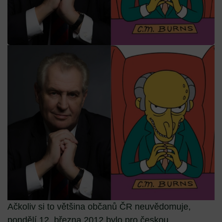
Ačkoliv si to většina občanů ČR neuvědomuje,
pondělí 12. března 2012 bylo pro českou