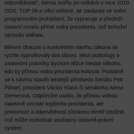
odpovědnosti“, kterou tvořily po volbách v roce 2010
ODS, TOP 09 a Věci veřejné, se zavázala ve svém
programovém prohlášení, že vypracuje a předloží
ústavní novelu přímé volby prezidenta, což bohužel
opravdu udělala.
Během diskuze o konkrétním návrhu zákona se
rychle vyprofilovaly dva tábory. Mezi politology a
ústavními právníky bychom těžce hledali někoho,
kdo by přímou volbu prezidenta kvitoval. Podobně
se k návrhu stavěli tehdejší předseda Senátu Petr
Pithart, prezident Václav Klaus či senátorka Alena
Dernerová. Odpůrcům vadilo, že přímou volbou
raketově vzroste legitimita prezidenta, ale
pravomoci a odpovědnost zůstanou téměř totožné,
což může rozkolísat současný ústavně-právní
systém.