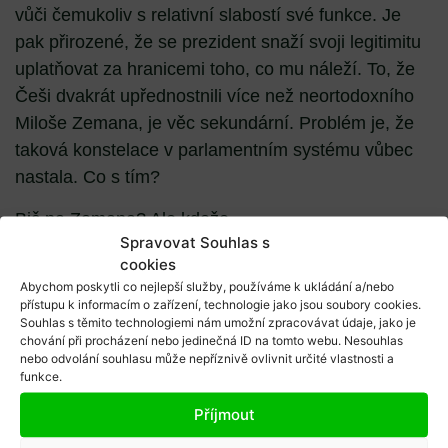
vůči čemukoliv s relativní slabostí své funkce. Je
pak přirozené, že se prezident snaží svoji legitimitu
uplatňovat za hranicemi toho, co mu náleží. To, že
Češi dvakrát upřednostnili více než neortodoxního
Miloše Zemana, je věc sekundární. Problém je, že
taková konstelace v parlamentním systému vůbec
nastala. Co s tím?
Bič na Zemana? Ale kdeže…
Spravovat Souhlas s
To, že Miloš Zeman chápe Ústavu ČR jen jako
cookies
doporučující, jsme se mohli přesvědčit hned v roce
Abychom poskytli co nejlepší služby, používáme k ukládání a/nebo
přístupu k informacím o zařízení, technologie jako jsou soubory cookies.
2013, kdy kvůli kauze Nagyová protlačil svůj/
Souhlas s těmito technologiemi nám umožní zpracovávat údaje, jako je
úřednický kabinet, který vládl 203 dní bez důvěry.
chování při procházení nebo jedinečná ID na tomto webu. Nesouhlas
nebo odvolání souhlasu může nepříznivě ovlivnit určité vlastnosti a
Nynější situace, kdy prostě odmítá jmenovat nového
funkce.
ministra kultury a již odmítl jmenovat Miroslava
Příjmout
Pocheho ministrem zahraničí, je zcela analogická.