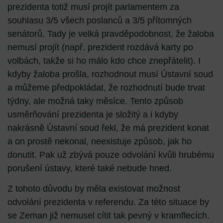
prezidenta totiž musí projít parlamentem za
souhlasu 3/5 všech poslanců a 3/5 přítomných
senátorů. Tady je velká pravděpodobnost, že žaloba
nemusí projít (např. prezident rozdává karty po
volbách, takže si ho málo kdo chce znepřátelit). I
kdyby žaloba prošla, rozhodnout musí Ústavní soud
a můžeme předpokládat, že rozhodnutí bude trvat
týdny, ale možná taky měsíce. Tento způsob
usměrňování prezidenta je složitý a i kdyby
nakrásně Ústavní soud řekl, že má prezident konat
a on prostě nekonal, neexistuje způsob, jak ho
donutit. Pak už zbývá pouze odvolání kvůli hrubému
porušení ústavy, které také nebude hned.
Z tohoto důvodu by měla existovat možnost
odvolání prezidenta v referendu. Za této situace by
se Zeman již nemusel cítit tak pevný v kramflecích.