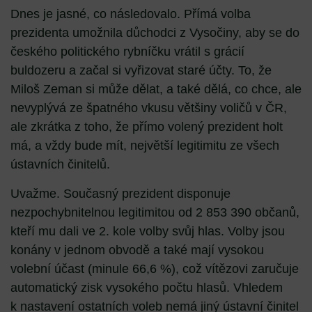
Dnes je jasné, co následovalo. Přímá volba
prezidenta umožnila důchodci z Vysočiny, aby se do
českého politického rybníčku vrátil s grácií
buldozeru a začal si vyřizovat staré účty. To, že
Miloš Zeman si může dělat, a také dělá, co chce, ale
nevyplývá ze špatného vkusu většiny voličů v ČR,
ale zkrátka z toho, že přímo volený prezident holt
má, a vždy bude mít, největší legitimitu ze všech
ústavních činitelů.
Uvažme. Současný prezident disponuje
nezpochybnitelnou legitimitou od 2 853 390 občanů,
kteří mu dali ve 2. kole volby svůj hlas. Volby jsou
konány v jednom obvodě a také mají vysokou
volební účast (minule 66,6 %), což vítězovi zaručuje
automatický zisk vysokého počtu hlasů. Vhledem
k nastavení ostatních voleb nemá jiný ústavní činitel