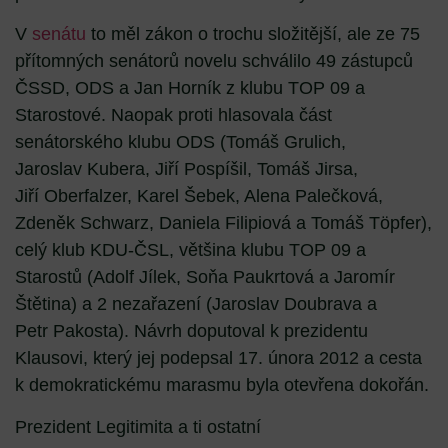
V
senátu
to měl zákon o trochu složitější, ale ze 75
přítomných senátorů novelu schválilo 49 zástupců
ČSSD, ODS a Jan Horník z klubu TOP 09 a
Starostové. Naopak proti hlasovala část
senátorského klubu ODS (Tomáš Grulich,
Jaroslav Kubera, Jiří Pospíšil, Tomáš Jirsa,
Jiří Oberfalzer, Karel Šebek, Alena Palečková,
Zdeněk Schwarz, Daniela Filipiová a Tomáš Töpfer),
celý klub KDU-ČSL, většina klubu TOP 09 a
Starostů (Adolf Jílek, Soňa Paukrtová a Jaromír
Štětina) a 2 nezařazení (Jaroslav Doubrava a
Petr Pakosta). Návrh doputoval k prezidentu
Klausovi, který jej podepsal 17. února 2012 a cesta
k demokratickému marasmu byla otevřena dokořán.
Prezident Legitimita a ti ostatní