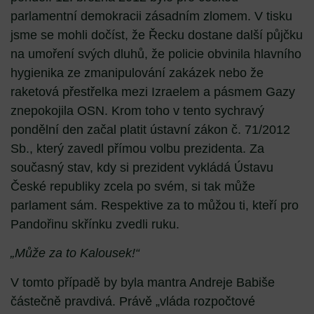
parlamentní demokracii zásadním zlomem. V tisku
jsme se mohli dočíst, že Řecku dostane další půjčku
na umoření svých dluhů, že policie obvinila hlavního
hygienika ze zmanipulování zakázek nebo že
raketová přestřelka mezi Izraelem a pásmem Gazy
znepokojila OSN. Krom toho v tento sychravý
pondělní den začal platit ústavní zákon č. 71/2012
Sb., který zavedl přímou volbu prezidenta. Za
současný stav, kdy si prezident vykládá Ústavu
České republiky zcela po svém, si tak může
parlament sám. Respektive za to můžou ti, kteří pro
Pandořinu skřínku zvedli ruku.
„Může za to Kalousek!“
V tomto případě by byla mantra Andreje Babiše
částečně pravdivá. Právě „vláda rozpočtové