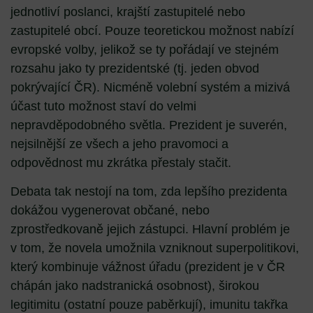
jednotliví poslanci, krajští zastupitelé nebo
zastupitelé obcí. Pouze teoretickou možnost nabízí
evropské volby, jelikož se ty pořádají ve stejném
rozsahu jako ty prezidentské (tj. jeden obvod
pokrývající ČR). Nicméně volební systém a mizivá
účast tuto možnost staví do velmi
nepravděpodobného světla. Prezident je suverén,
nejsilnější ze všech a jeho pravomoci a
odpovědnost mu zkrátka přestaly stačit.
Debata tak nestojí na tom, zda lepšího prezidenta
dokážou vygenerovat občané, nebo
zprostředkovaně jejich zástupci. Hlavní problém je
v tom, že novela umožnila vzniknout superpolitikovi,
který kombinuje vážnost úřadu (prezident je v ČR
chápán jako nadstranická osobnost), širokou
legitimitu (ostatní pouze paběrkují), imunitu takřka