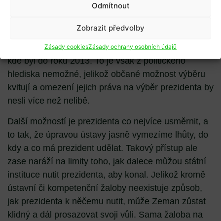
Odmítnout
Nejlepší a nejsmysluplnější by samozřejmě bylo
přiznat si, že nápad na přímou volbu nebyl to pravé
Zobrazit předvolby
ořechové a navrátit se k parlamentnímu výběru,
Zásady cookies
Zásady ochrany osobních údajů
abychom dnešní vychýlený režim dostali zpět, tam
kde byl do roku 2013. To je však z politického
hlediska nemožné, jelikož občané možnost výběru
kvitují a omezení jejich práva na výběr prezidenta by
nesli více než nelibě.
Další možností je prezidenta co nejvíce usměrnit, a
to tak, že úpravou ústavy jasně vymezíme lhůty, do
kdy a co má prezident udělat. Takový přístup ale
zase naráží na limity toho, jak dalece můžou státní
instituce nutit prezidenta, aby konal. Jelikož kromě
ústavní či kompetenční žaloby neexistuje způsob,
jak prezidenta k něčemu nutit, může Zeman zůstat
klidný a dál prosazovat svoji vůli. Sama žaloba na