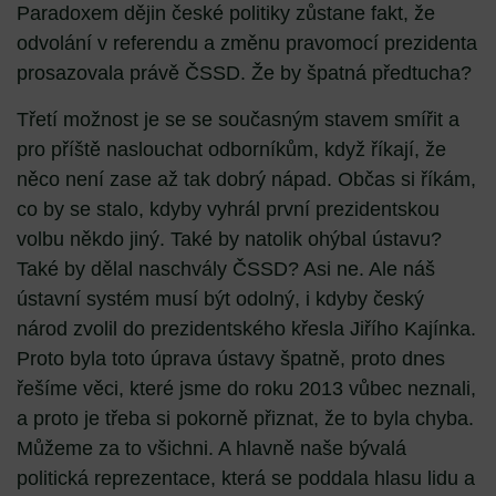
Paradoxem dějin české politiky zůstane fakt, že
odvolání v referendu a změnu pravomocí prezidenta
prosazovala právě ČSSD. Že by špatná předtucha?
Třetí možnost je se se současným stavem smířit a
pro příště naslouchat odborníkům, když říkají, že
něco není zase až tak dobrý nápad. Občas si říkám,
co by se stalo, kdyby vyhrál první prezidentskou
volbu někdo jiný. Také by natolik ohýbal ústavu?
Také by dělal naschvály ČSSD? Asi ne. Ale náš
ústavní systém musí být odolný, i kdyby český
národ zvolil do prezidentského křesla Jiřího Kajínka.
Proto byla toto úprava ústavy špatně, proto dnes
řešíme věci, které jsme do roku 2013 vůbec neznali,
a proto je třeba si pokorně přiznat, že to byla chyba.
Můžeme za to všichni. A hlavně naše bývalá
politická reprezentace, která se poddala hlasu lidu a