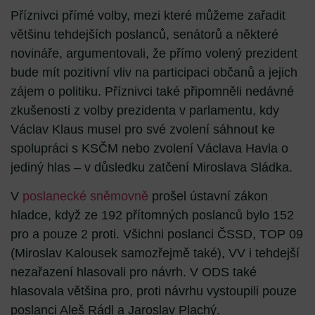
Příznivci přímé volby, mezi které můžeme zařadit
většinu tehdejších poslanců, senátorů a některé
novináře, argumentovali, že přímo volený prezident
bude mít pozitivní vliv na participaci občanů a jejich
zájem o politiku. Příznivci také připomněli nedávné
zkušenosti z volby prezidenta v parlamentu, kdy
Václav Klaus musel pro své zvolení sáhnout ke
spolupráci s KSČM nebo zvolení Václava Havla o
jediný hlas – v důsledku zatčení Miroslava Sládka.
V
poslanecké sněmovně
prošel ústavní zákon
hladce, když ze 192 přítomných poslanců bylo 152
pro a pouze 2 proti. Všichni poslanci ČSSD, TOP 09
(Miroslav Kalousek samozřejmě také), VV i tehdejší
nezařazení hlasovali pro návrh. V ODS také
hlasovala většina pro, proti návrhu vystoupili pouze
poslanci Aleš Rádl a Jaroslav Plachý.