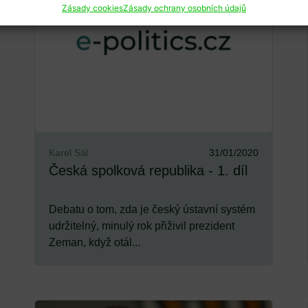
Zásady cookies
Zásady ochrany osobních údajů
Karel Sál
31/01/2020
Česká spolková republika - 1. díl
Debatu o tom, zda je český ústavní systém
udržitelný, minulý rok přiživil prezident
Zeman, když otál...