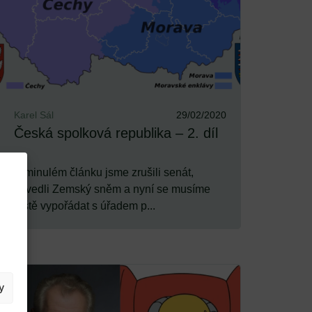
Karel Sál
29/02/2020
Česká spolková republika – 2. díl
V minulém článku jsme zrušili senát,
zavedli Zemský sněm a nyní se musíme
ještě vypořádat s úřadem p...
y