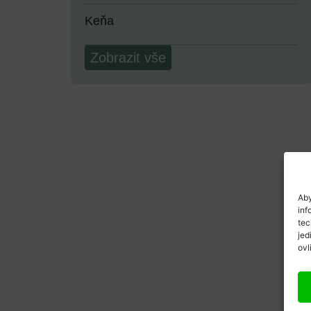
Keňa
Zobrazit vše
Aby
inf
tec
jed
ovl