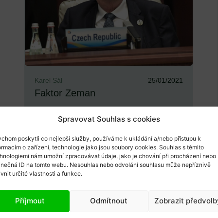
Karel Sál
25/01/2021
Faktor Zeman
Spravovat Souhlas s cookies
Vyhrocená debata, rozdělený národ a
nevyzpytatelný prezident – takový bude
chom poskytli co nejlepší služby, používáme k ukládání a/nebo přístupu k
volební rok 2021. Jedna č...
ormacím o zařízení, technologie jako jsou soubory cookies. Souhlas s těmito
hnologiemi nám umožní zpracovávat údaje, jako je chování při procházení nebo
inečná ID na tomto webu. Nesouhlas nebo odvolání souhlasu může nepříznivě
ivnit určité vlastnosti a funkce.
Příjmout
Odmítnout
Zobrazit předvolb