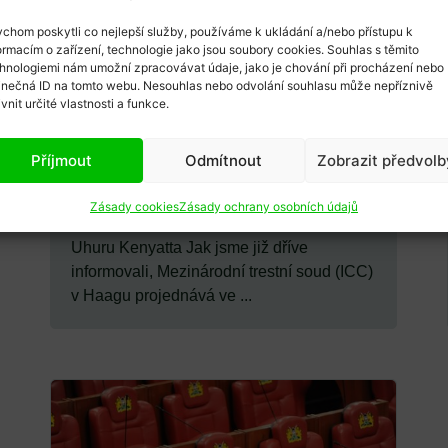
chom poskytli co nejlepší služby, používáme k ukládání a/nebo přístupu k
ormacím o zařízení, technologie jako jsou soubory cookies. Souhlas s těmito
hnologiemi nám umožní zpracovávat údaje, jako je chování při procházení nebo
inečná ID na tomto webu. Nesouhlas nebo odvolání souhlasu může nepříznivě
ivnit určité vlastnosti a funkce.
Příjmout
Odmítnout
Zobrazit předvolb
Karel Sál
27/11/2014
ICC – Uhuru Kenyatta: 0 – 1 či 0
Zásady cookies
Zásady ochrany osobních údajů
– 3 kontumačně?
Uhuru Kenyatta Jak jsme již dříve
informovali, Mezinárodní trestní soud (ICC)
v Haagu projednává ve ...