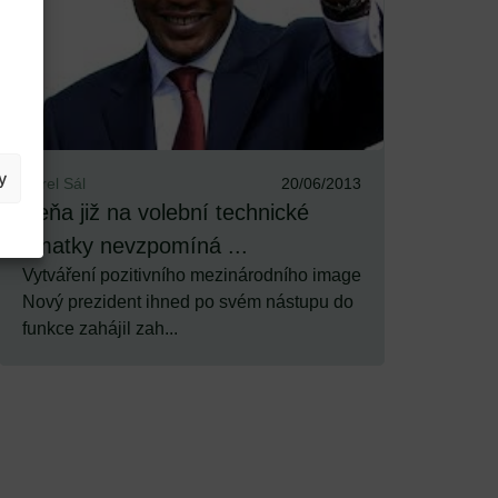
y
Karel Sál
20/06/2013
Keňa již na volební technické
zmatky nevzpomíná ...
Vytváření pozitivního mezinárodního image
Nový prezident ihned po svém nástupu do
funkce zahájil zah...