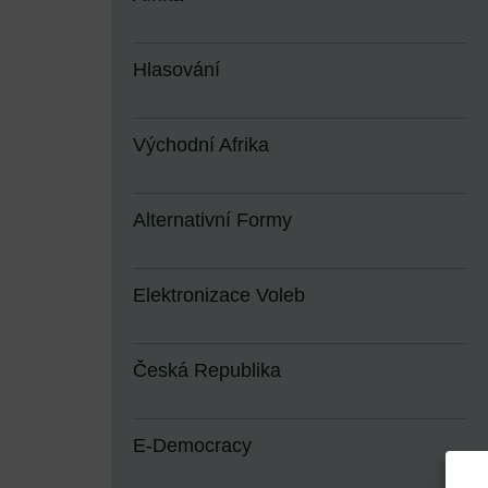
Hlasování
Východní Afrika
Alternativní Formy
Elektronizace Voleb
Česká Republika
E-Democracy