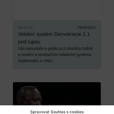
Karel Sál
29/05/2015
Volební systém Demokracie 2.1
pod lupou
I do kanceláře e-politics.cz dosáhly zvěsti
o novém a revolučním volebním systému
matematika a milia...
Spravovat Souhlas s cookies