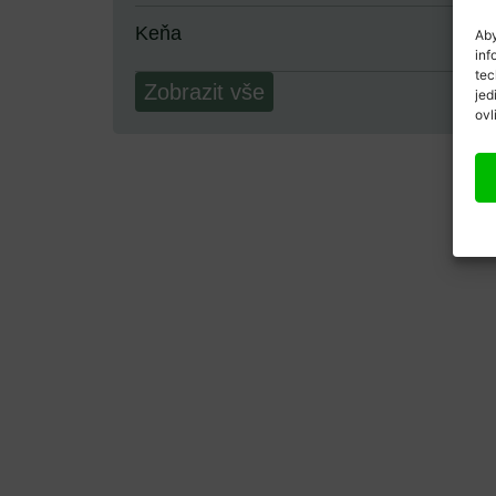
Keňa
Aby
inf
tec
Zobrazit vše
jed
ovl