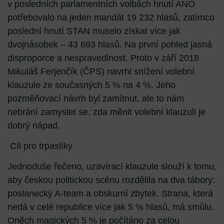
v posledních parlamentních volbách hnutí ANO
potřebovalo na jeden mandát 19 232 hlasů, zatímco
poslední hnutí STAN muselo získat více jak
dvojnásobek – 43 693 hlasů. Na první pohled jasná
disproporce a nespravedlnost. Proto v září 2018
Mikuláš Ferjenčík (ČPS) navrhl snížení volební
klauzule ze současných 5 % na 4 %. Jeho
pozměňovací návrh byl zamítnut, ale to nám
nebrání zamyslet se, zda měnit volební klauzuli je
dobrý nápad.
Cíl pro trpaslíky
Jednoduše řečeno, uzavírací klauzule slouží k tomu,
aby českou politickou scénu rozdělila na dva tábory:
poslanecký A-team a obskurní zbytek. Strana, která
nedá v celé republice více jak 5 % hlasů, má smůlu.
Oněch magických 5 % je počítáno za celou