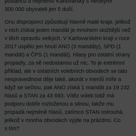
poslanců a nejmenší Karlovarský s necelými
300 000 obyvateli jen 5 duší.
Onu disproporci způsobují hlavně malé kraje, jelikož
v nich získat jeden mandát je mnohem složitější než
v těch opravdu velkých. V Karlovarském kraji v roce
2017 uspělo jen hnutí ANO (3 mandáty), SPD (1
mandát) a ČPS (1 mandát). Hlasy pro ostatní strany
propadly, za ně nedostanou už nic. To je extrémní
příklad, ale v ostatních volebních obvodech se tato
nespravedlnost děje také, akorát v menší míře a
když se sečtou, pak ANO získá 1 mandát za 19 232
hlasů a STAN za 43 693. Vítěz voleb totiž má
podporu dobře rozloženou a silnou, takže mu
propadá nejméně hlasů, zatímco STAN ostrouhá,
jelikož v mnoha obvodech vyjde na prázdno. Co
s tím?