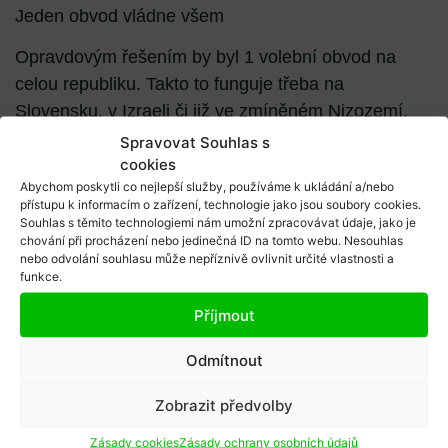
Jeden obvod vládne všem
Opravdovým řešením by byl 1 volební obvod na
celou republiku. Takto to funguje třeba na
Slovensku, v Izraeli či již ve zmíněném Nizozemí.
Voliči by dostali ohromnou plachtu s kandidátkou
Spravovat Souhlas s
cookies
čítající 200 jmen. Každá důchodkyně by mohla
Abychom poskytli co nejlepší služby, používáme k ukládání a/nebo
přímo volit Andreje Babiše či Ivana Bartoše.
přístupu k informacím o zařízení, technologie jako jsou soubory cookies.
Z preferenčních hlasů by bylo hned jasné, kdo je
Souhlas s těmito technologiemi nám umožní zpracovávat údaje, jako je
chování při procházení nebo jedinečná ID na tomto webu. Nesouhlas
nejoblíbenějším politikem, a hlavně by došlo
nebo odvolání souhlasu může nepříznivě ovlivnit určité vlastnosti a
k narovnání podmínek pro všechny strany.
funkce.
Když přepočítáme výsledky z roku 2017 na jeden
Příjmout
jediný obvod, získáme tabulku níže:
Odmítnout
Všechny další parametry volebního systému
Zobrazit předvolby
zůstávají stejné (d΄Hondtův dělitel a 5% uzavírací
volební klauzule). I pokud bychom snížili volební
Zásady cookies
Zásady ochrany osobních údajů