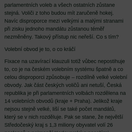
parlamentních voleb a všech ostatních zůstane
stejná. Voliči z toho budou mít zaručeně hokej.
Navíc disproporce mezi velkými a malými stranami
při zisku jednoho mandátu zůstanou téměř
nezměněny. Takový přístup nic neřeší. Co s tím?
Volební obvod je to, o co kráčí
Fixace na uzavírací klauzuli totiž vůbec nepostihuje
to, co je na českém volebním systému špatně a co
celou disproporci způsobuje – rozdílně velké volební
obvody. Jak část českých voličů ani netuší, Česká
republika je při parlamentních volbách rozdělena na
14 volebních obvodů (kraje + Praha). Jelikož kraje
nejsou stejně velké, liší se také počet mandátů,
který se v nich rozděluje. Pak se stane, že největší
Středočeský kraj s 1,3 miliony obyvatel volí 26