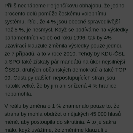
Příliš nechápeme Ferjenčíkovu obhajobu, že jedno
procento dolů pomůže českému volebnímu
systému. Říci, že 4 % jsou obecně spravedlivější
než 5 %, je nesmysl. Když se podíváme na výsledky
parlamentních voleb od roku 1996, tak by 4%
uzavírací klauzule změnila výsledky pouze jednou
ze 7 případů, a to v roce 2010. Tehdy by KDU-ČSL
a SPO také získaly pár mandátů na úkor nejsilnější
ČSSD, druhých občanských demokratů a také TOP
09. Odstupy dalších nepostupujících stran jsou
natolik velké, že by jim ani snížená 4 % hranice
nepomohla.
V reálu by změna o 1 % znamenalo pouze to, že
strana by mohla obdržet o nějakých 45 000 hlasů
méně, aby postoupila do skrutinia. A to je sakra
málo, když uvážíme, že změníme klauzuli u