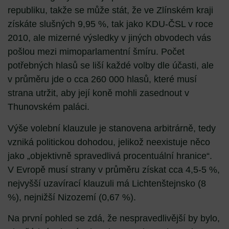
republiku, takže se může stát, že ve Zlínském kraji
získáte slušných 9,95 %, tak jako KDU-ČSL v roce
2010, ale mizerné výsledky v jiných obvodech vás
pošlou mezi mimoparlamentní šmíru. Počet
potřebných hlasů se liší každé volby dle účasti, ale
v průměru jde o cca 260 000 hlasů, které musí
strana utržit, aby její koně mohli zasednout v
Thunovském paláci.
Výše volební klauzule je stanovena arbitrárně, tedy
vzniká politickou dohodou, jelikož neexistuje něco
jako „objektivně spravedlivá procentuální hranice“.
V Evropě musí strany v průměru získat cca 4,5-5 %,
nejvyšší uzavírací klauzuli má Lichtenštejnsko (8
%), nejnižší Nizozemí (0,67 %).
Na první pohled se zdá, že nespravedlivější by bylo,