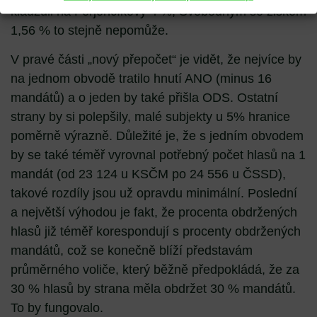
klauzuli na Ferjenčíkovy 4 %, Svobodným se ziskem
1,56 % to stejně nepomůže.
V pravé části „nový přepočet“ je vidět, že nejvíce by
na jednom obvodě tratilo hnutí ANO (minus 16
mandátů) a o jeden by také přišla ODS. Ostatní
strany by si polepšily, malé subjekty u 5% hranice
poměrně výrazně. Důležité je, že s jedním obvodem
by se také téměř vyrovnal potřebný počet hlasů na 1
mandát (od 23 124 u KSČM po 24 556 u ČSSD),
takové rozdíly jsou už opravdu minimální. Poslední
a největší výhodou je fakt, že procenta obdržených
hlasů již téměř korespondují s procenty obdržených
mandátů, což se konečně blíží představám
průměrného voliče, který běžně předpokládá, že za
30 % hlasů by strana měla obdržet 30 % mandátů.
To by fungovalo.