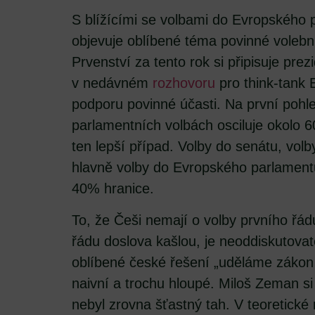
S blížícími se volbami do Evropského p
objevuje oblíbené téma povinné volební
Prvenství za tento rok si připisuje pre
v nedávném
rozhovoru
pro think-tank 
podporu povinné účasti. Na první pohle
parlamentních volbách osciluje okolo 6
ten lepší případ. Volby do senátu, volb
hlavně volby do Evropského parlament
40% hranice.
To, že Češi nemají o volby prvního řá
řádu doslova kašlou, je neoddiskutovat
oblíbené české řešení „uděláme zákon 
naivní a trochu hloupé. Miloš Zeman si 
nebyl zrovna šťastný tah. V teoretické