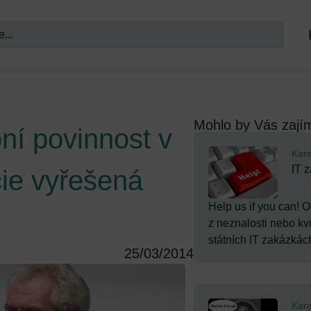
Mohlo by Vás zají
í povinnost v
Kare
IT 
ie vyřešená
Help us if you can! 
z neznalosti nebo kv
státních IT zakázkách
25/03/2014
Kare