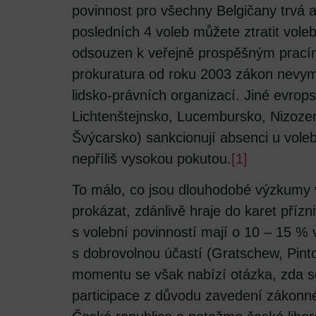
povinnost pro všechny Belgičany trvá a
posledních 4 voleb můžete ztratit voleb
odsouzen k veřejně prospěšným pracím,
prokuratura od roku 2003 zákon nevymá
lidsko-právních organizací. Jiné evropsk
Lichtenštejnsko, Lucembursko, Nizoz
Švýcarsko) sankcionují absenci u vole
nepříliš vysokou pokutou.
[1]
To málo, co jsou dlouhodobé výzkumy 
prokázat, zdánlivě hraje do karet přízn
s volební povinností mají o 10 – 15 %
s dobrovolnou účastí (Gratschew, Pint
momentu se však nabízí otázka, zda s
participace z důvodu zavedení zákonné