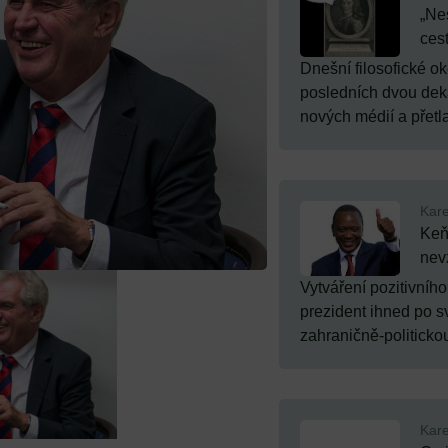
„Nes
ces
Dnešní filosofické 
posledních dvou dek
nových médií a přetlak
Kare
Keň
nev
Vytváření pozitivní
prezident ihned po s
zahraničně-politickou
Kare