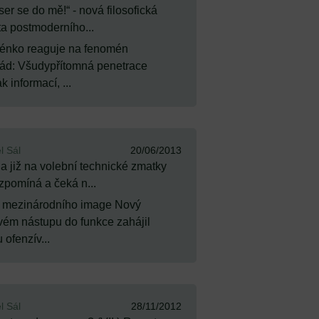
er se do mě!“ - nová filosofická
ta postmoderního...
okénko reaguje na fenomén
ád: Všudypřítomná penetrace
 informací, ...
l Sál
20/06/2013
a již na volební technické zmatky
zpomíná a čeká n...
ho mezinárodního image Nový
vém nástupu do funkce zahájil
 ofenzív...
l Sál
28/11/2012