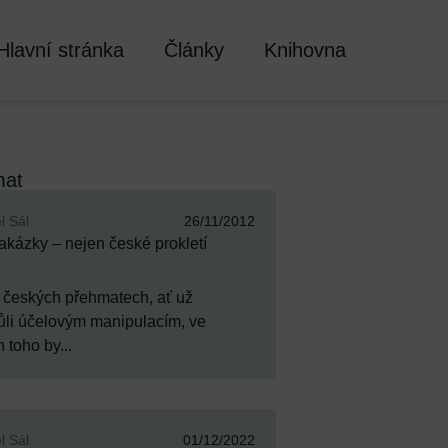
Hlavní stránka
Články
Knihovna
mat
l Sál
26/11/2012
zakázky – nejen české prokletí
O českých přehmatech, ať už
ůli účelovým manipulacím, ve
 toho by...
l Sál
01/12/2022