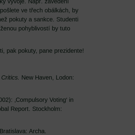
oky vývoje. Např. zavedení
pošlete ve třech obálkách, by
než pokuty a sankce. Studenti
íženou pohyblivostí by tuto
i, pak pokuty, pane prezidente!
Critics.
New Haven, Lodon:
02): ‚Compulsory Voting‘ in
obal Report. Stockholm:
Bratislava: Archa.