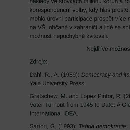
náklady ve stovkách milionů korun a r
korespondenční volby, kdy hlas prostě 
mohlo úrovni participace prospět více 
na VŠ, občané v zahraničí a lidé se sn
možnost nepochybně kvitovali.
Nejdříve možnost
Zdroje:
Dahl, R., A. (1989):
Democracy and its 
Yale University Press.
Gratschew, M. and López Pintor, R. (20
Voter Turnout from 1945 to Date: A Gl
International IDEA.
Sartori, G. (1993):
Teória demokracie.