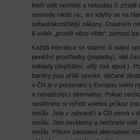
kteří volit nechtějí a nebudou či ztratili
nesvede nikdo nic, ani kdyby se na hla
sebedrakoničtější zákony. Ostatním ne
6 voleb „prostě něco vlítlo“, pomoci lz
Každá interakce se státem či státní sp
peněžní prostředky (poplatky), váš čas
náklady (dojíždění, ušlý zisk apod.). P
bariéry jsou příliš vysoké, občané zkrá
v ČR je v porovnání s Evropou velmi rig
a nenabízející alternativy. Pokud nech
nestihnete si vyřídit volební průkaz (n
smůlu. Jste v zahraničí a ČR nemá v 
smůlu. Jste nevidomý a nechcete volit
smůlu. Přitom zavedení alternativní 