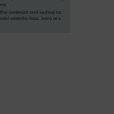
píny
 dříve uvedených zemí využívají tzv.
ímání volebního hlasu. Jedná se o