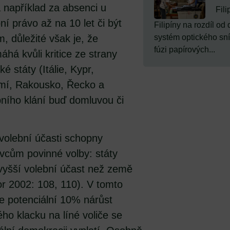
 například za absenci u
Fili
ní právo až na 10 let či být
Filipíny na rozdíl od
 důležité však je, že
systém optického sn
fúzi papírových...
há kvůli kritice ze strany
é státy (Itálie, Kypr,
emí, Rakousko, Řecko a
bního klání buď domluvou či
volební účasti schopny
ivcům povinné volby: státy
 vyšší volební účast než země
or 2002: 108, 110). V tomto
e potenciální 10% nárůst
ho klacku na líné voliče se