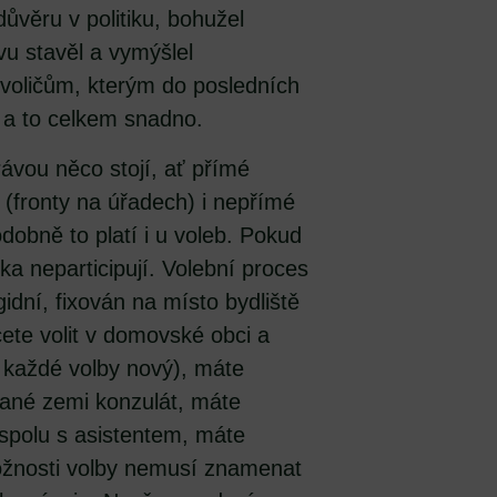
 důvěru v politiku, bohužel
vu stavěl a vymýšlel
voličům, kterým do posledních
e a to celkem snadno.
rávou něco stojí, ať přímé
 (fronty na úřadech) i nepřímé
odobně to platí i u voleb. Pokud
tka neparticipují. Volební proces
idní, fixován na místo bydliště
cete volit v domovské obci a
a každé volby nový), máte
dané zemi konzulát, máte
 spolu s asistentem, máte
možnosti volby nemusí znamenat