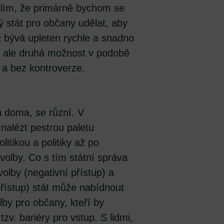
slím, že primárně bychom se
ý stát pro občany udělat, aby
č bývá upleten rychle a snadno
, ale druhá možnost v podobě
ě a bez kontroverze.
h doma, se různí. V
alézt pestrou paletu
itikou a politiky až po
volby. Co s tím státní správa
lby (negativní přístup) a
přístup) stát může nabídnout
lby pro občany, kteří by
 tzv. bariéry pro vstup. S lidmi,