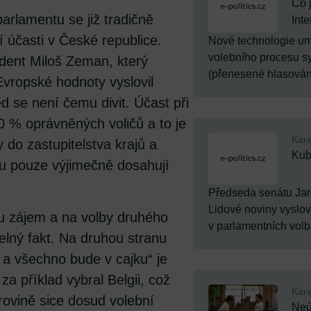
Co 
arlamentu se již tradičně
Inte
 účasti v České republice.
Nové technologie umo
volebního procesu s
zident Miloš Zeman, který
(přenesené hlasování
Evropské hodnoty vyslovil
d se není čemu divit. Účast při
0 % oprávněných voličů a to je
Kare
y do zastupitelstva krajů a
Kub
u pouze výjimečně dosahují
Předseda senátu Jar
Lidové noviny vyslov
du zájem a na volby druhého
v parlamentních volbá
elný fakt. Na druhou stranu
a všechno bude v cajku“ je
za příklad vybral Belgii, což
Kare
 rovině sice dosud volební
Neú