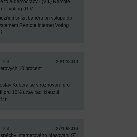
je to e-democracy? (VII.) Remote
rnet voting (RIV...
žňují snížit bariéru při vstupu do
ystémem Remote Internet Voting
 ...
l Sál
20/12/2018
erových 10 procent
oslav Kubera se v rozhovoru pro
il pro 10% uzavírací klauzuli
ch. ...
l Sál
27/10/2016
spěchy internetového hlasování (7):