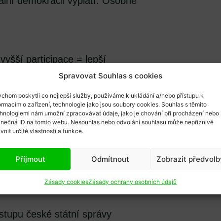
ální demokracii vyplatí. Osobně
vyšší participace = lepší
ujících ve volbách nemusí být
Spravovat Souhlas s cookies
vality demokracie (viz Dahl
chom poskytli co nejlepší služby, používáme k ukládání a/nebo přístupu k
el k volbám nikdo, bude to pro
ormacím o zařízení, technologie jako jsou soubory cookies. Souhlas s těmito
hnologiemi nám umožní zpracovávat údaje, jako je chování při procházení nebo
řišli úplně všichni. Zkušenosti
inečná ID na tomto webu. Nesouhlas nebo odvolání souhlasu může nepříznivě
ivnit určité vlastnosti a funkce.
do vzorné demokracie měly
ci, že je skoro nemožné
Příjmout
Odmítnout
Zobrazit předvolb
povinná volební účast naplnit.
jde volit 68 %, 73 % nebo 91
Zásady cookies
Zásady ochrany osobních údajů
tupu české státní správy