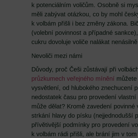
k potenciálním voličům. Osobně si my
měli zabývat otázkou, co by mohl česk
k volbám přišli i bez změny zákona. Bi
(volební povinnost a případné sankce)
cukru dovoluje voliče nalákat nenásiln
Nevoliči mezi námi
Důvody, proč Češi zůstávají při volbác
průzkumech veřejného mínění
můžete n
vysvětlení, od hlubokého znechucení pol
nedostatek času pro provedení vlastní 
může dělat? Kromě zavedení povinné vo
strkání hlavy do písku (nejjednodušší 
přívětivější podmínky pro provedení vo
k volbám rádi přišli, ale brání jim v tom