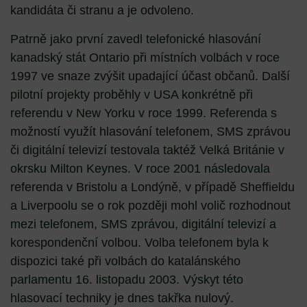
kandidáta či stranu a je odvoleno.
Patrně jako první zavedl telefonické hlasování
kanadský stát Ontario při místních volbách v roce
1997 ve snaze zvýšit upadající účast občanů. Další
pilotní projekty proběhly v USA konkrétně při
referendu v New Yorku v roce 1999. Referenda s
možností využít hlasování telefonem, SMS zprávou
či digitální televizí testovala taktéž Velká Británie v
okrsku Milton Keynes. V roce 2001 následovala
referenda v Bristolu a Londýně, v případě Sheffieldu
a Liverpoolu se o rok později mohl volič rozhodnout
mezi telefonem, SMS zprávou, digitální televizí a
korespondenční volbou. Volba telefonem byla k
dispozici také při volbách do katalánského
parlamentu 16. listopadu 2003. Výskyt této
hlasovací techniky je dnes takřka nulový.