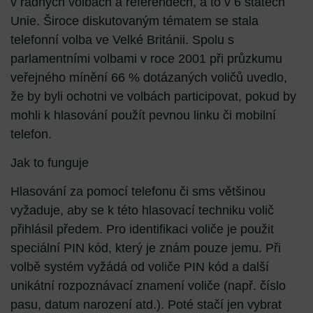
v řádných volbách a referendech, a to v 6 státech
Unie. Široce diskutovaným tématem se stala
telefonní volba ve Velké Británii. Spolu s
parlamentními volbami v roce 2001 při průzkumu
veřejného mínění 66 % dotázaných voličů uvedlo,
že by byli ochotni ve volbách participovat, pokud by
mohli k hlasování použít pevnou linku či mobilní
telefon.
Jak to funguje
Hlasování za pomocí telefonu či sms většinou
vyžaduje, aby se k této hlasovací techniku volič
přihlásil předem. Pro identifikaci voliče je použit
speciální PIN kód, který je znám pouze jemu. Při
volbě systém vyžádá od voliče PIN kód a další
unikátní rozpoznávací znamení voliče (např. číslo
pasu, datum narození atd.). Poté stačí jen vybrat