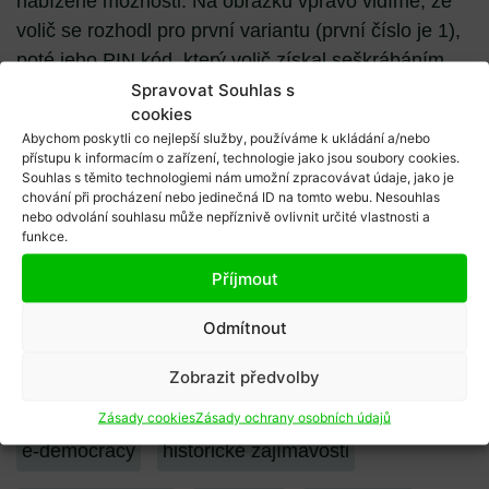
nabízené možnosti. Na obrázku vpravo vidíme, že
volič se rozhodl pro první variantu (první číslo je 1),
poté jeho PIN kód, který volič získal seškrábáním
speciální krycí fólie a jeho datum narození (volič se
Spravovat Souhlas s
cookies
narodil 15. 2. 1970). Poté stačilo zprávu pouze
Abychom poskytli co nejlepší služby, používáme k ukládání a/nebo
odeslat.
přístupu k informacím o zařízení, technologie jako jsou soubory cookies.
Souhlas s těmito technologiemi nám umožní zpracovávat údaje, jako je
Z dnešního pohledu poněkud zdlouhavé a
chování při procházení nebo jedinečná ID na tomto webu. Nesouhlas
nebo odvolání souhlasu může nepříznivě ovlivnit určité vlastnosti a
uživatelsky nepříjemné. Také se často stávalo, že
funkce.
volič sms vyplnil ve špatném formátu a místo
Příjmout
odpovědi mu přišla chybová hláška. Po roce kanton
od této hlasovací techniky upustil, jelikož zájem
Odmítnout
voličů byl zanedbatelný. Tak neslavně skončil pokus
o sms hlasování ve Švýcarsku.
Zobrazit předvolby
Rubriky článku:
Zásady cookies
Zásady ochrany osobních údajů
e-democracy
historické zajímavosti