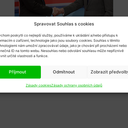
Spravovat Souhlas s cookies
Karel Sál
08/12/2016
chom poskytli co nejlepší služby, používáme k ukládání a/nebo přístupu k
UPDATE (3): Korespondenční
ormacím o zařízení, technologie jako jsou soubory cookies. Souhlas s těmito
hnologiemi nám umožní zpracovávat údaje, jako je chování při procházení nebo
volby v Rakousku: jaz...
inečná ID na tomto webu. Nesouhlas nebo odvolání souhlasu může nepříznivě
Update 3 (5. 12. 2016) V opakovaném 2.
ivnit určité vlastnosti a funkce.
kole z neděle 4. 12. 2016 zvítězil s
konečnou platností Alexa...
Příjmout
Odmítnout
Zobrazit předvolb
Zásady cookies
Zásady ochrany osobních údajů