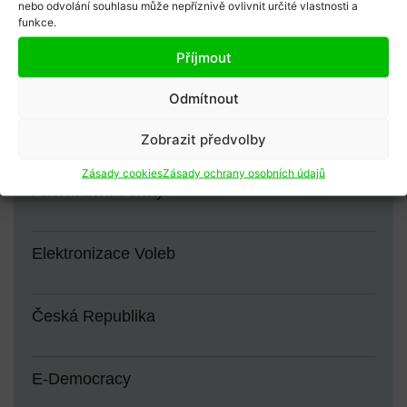
Afrika
nebo odvolání souhlasu může nepříznivě ovlivnit určité vlastnosti a
funkce.
Příjmout
Hlasování
Odmítnout
Východní Afrika
Zobrazit předvolby
Zásady cookies
Zásady ochrany osobních údajů
Alternativní Formy
Elektronizace Voleb
Česká Republika
E-Democracy