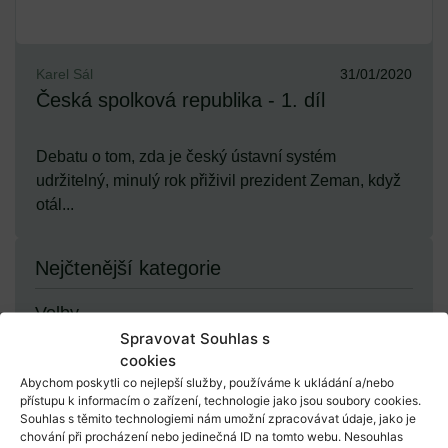
Karel Sál
31/01/2020
Česká spolková republika - 1. díl
Debatu o tom, zda je český ústavní systém
udržitelný, minulý rok přiživil prezident Zeman, když
otál...
Nejčtenější kategorie
Volby
Spravovat Souhlas s
cookies
Demokracie
Abychom poskytli co nejlepší služby, používáme k ukládání a/nebo
přístupu k informacím o zařízení, technologie jako jsou soubory cookies.
Souhlas s těmito technologiemi nám umožní zpracovávat údaje, jako je
chování při procházení nebo jedinečná ID na tomto webu. Nesouhlas