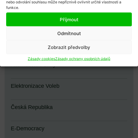
Afrika
nebo odvolání souhlasu může nepříznivě ovlivnit určité vlastnosti a
funkce.
Příjmout
Hlasování
Odmítnout
Východní Afrika
Zobrazit předvolby
Zásady cookies
Zásady ochrany osobních údajů
Alternativní Formy
Elektronizace Voleb
Česká Republika
E-Democracy