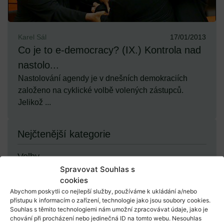
Karel Sál
17/01/2013
Co je to e-democracy? (IX.) Kontrola nad
nastolo...
Nastolování agendy je v dnešních demokraciích
založeno na cyklické volbě volených zástupců.
Jelikož ...
Nejčtenější kategorie
Volby
Spravovat Souhlas s
cookies
Demokracie
Abychom poskytli co nejlepší služby, používáme k ukládání a/nebo
přístupu k informacím o zařízení, technologie jako jsou soubory cookies.
Souhlas s těmito technologiemi nám umožní zpracovávat údaje, jako je
chování při procházení nebo jedinečná ID na tomto webu. Nesouhlas