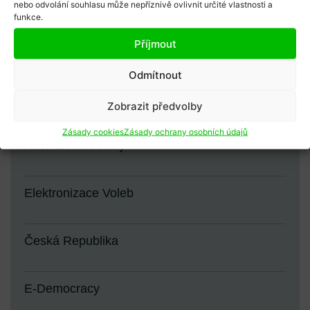
Afrika
nebo odvolání souhlasu může nepříznivě ovlivnit určité vlastnosti a
funkce.
Příjmout
Hlasování
Odmítnout
Východní Afrika
Zobrazit předvolby
Zásady cookies
Zásady ochrany osobních údajů
Alternativní Formy
Elektronizace Voleb
Česká Republika
E-Democracy