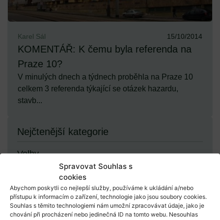
Karel Sál
15/10/2014
KOMENTÁŘ: K čemu byla referenda na
Praze 10?
V minulých dnech a týdnech proběhla na Praze 10
celkem 3 referenda týkající se otázek hazardu,
stavb...
Nejčtenější kategorie
Volby
Spravovat Souhlas s
cookies
Demokracie
Abychom poskytli co nejlepší služby, používáme k ukládání a/nebo
přístupu k informacím o zařízení, technologie jako jsou soubory cookies.
Souhlas s těmito technologiemi nám umožní zpracovávat údaje, jako je
chování při procházení nebo jedinečná ID na tomto webu. Nesouhlas