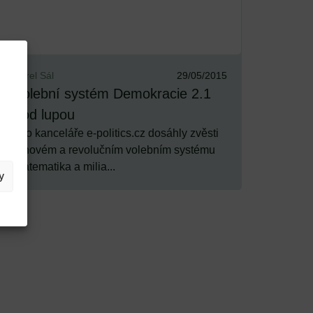
Karel Sál
29/05/2015
Volební systém Demokracie 2.1
pod lupou
I do kanceláře e-politics.cz dosáhly zvěsti
o novém a revolučním volebním systému
matematika a milia...
y