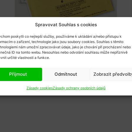
Spravovat Souhlas s cookies
Karel Sál
31/01/2022
chom poskytli co nejlepší služby, používáme k ukládání a/nebo přístupu k
Další kolo pro korespondenční
ormacím o zařízení, technologie jako jsou soubory cookies. Souhlas s těmito
hnologiemi nám umožní zpracovávat údaje, jako je chování při procházení nebo
volby
inečná ID na tomto webu. Nesouhlas nebo odvolání souhlasu může nepříznivě
V české politice je jen několik jistot, na
ivnit určité vlastnosti a funkce.
které se lze stoprocentně spolehnout.
Zaprvé, když prezid...
Příjmout
Odmítnout
Zobrazit předvolb
Zásady cookies
Zásady ochrany osobních údajů