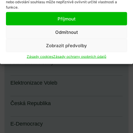
Afrika
nebo odvolání souhlasu může nepříznivě ovlivnit určité vlastnosti a
funkce.
Příjmout
Hlasování
Odmítnout
Východní Afrika
Zobrazit předvolby
Zásady cookies
Zásady ochrany osobních údajů
Alternativní Formy
Elektronizace Voleb
Česká Republika
E-Democracy