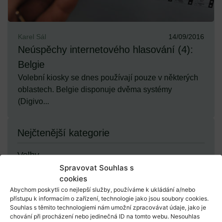
Karel Sál
14/09/2016
Neúspěchy internetového hlasování (4):
Belgie
Volební kiosky se dnes používají pouze v některých
oblastech. Belgie disponuje dvěma systémy
(Digivo...
Nejčtenější kategorie
Volby
Spravovat Souhlas s
cookies
Demokracie
Abychom poskytli co nejlepší služby, používáme k ukládání a/nebo
přístupu k informacím o zařízení, technologie jako jsou soubory cookies.
Souhlas s těmito technologiemi nám umožní zpracovávat údaje, jako je
chování při procházení nebo jedinečná ID na tomto webu. Nesouhlas