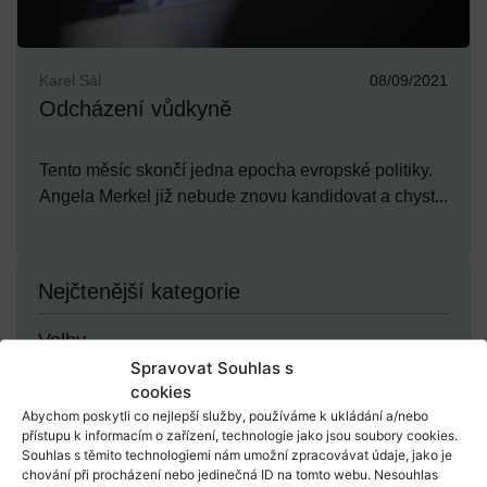
Karel Sál
08/09/2021
Odcházení vůdkyně
Tento měsíc skončí jedna epocha evropské politiky.
Angela Merkel již nebude znovu kandidovat a chyst...
Nejčtenější kategorie
Volby
Spravovat Souhlas s
cookies
Demokracie
Abychom poskytli co nejlepší služby, používáme k ukládání a/nebo
přístupu k informacím o zařízení, technologie jako jsou soubory cookies.
Souhlas s těmito technologiemi nám umožní zpracovávat údaje, jako je
chování při procházení nebo jedinečná ID na tomto webu. Nesouhlas