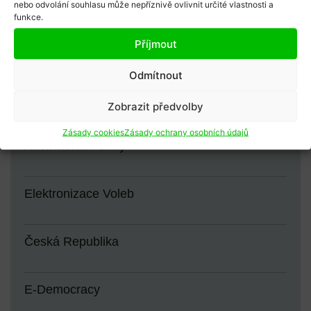
Afrika
nebo odvolání souhlasu může nepříznivě ovlivnit určité vlastnosti a
funkce.
Příjmout
Hlasování
Odmítnout
Východní Afrika
Zobrazit předvolby
Zásady cookies
Zásady ochrany osobních údajů
Alternativní Formy
Elektronizace Voleb
Česká Republika
E-Democracy