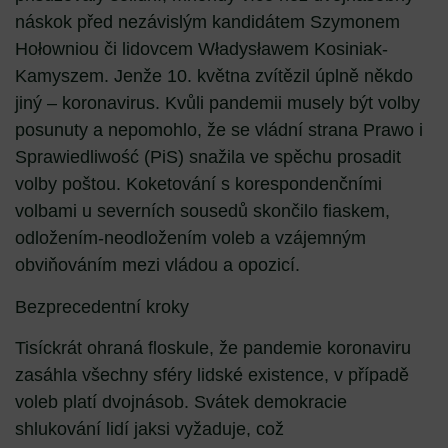
náskok před nezávislým kandidátem Szymonem
Hołowniou či lidovcem Władysławem Kosiniak-
Kamyszem. Jenže 10. května zvítězil úplně někdo
jiný – koronavirus. Kvůli pandemii musely být volby
posunuty a nepomohlo, že se vládní strana Prawo i
Sprawiedliwość (PiS) snažila ve spěchu prosadit
volby poštou. Koketování s korespondenčními
volbami u severních sousedů skončilo fiaskem,
odložením-neodložením voleb a vzájemným
obviňováním mezi vládou a opozicí.
Bezprecedentní kroky
Tisíckrát ohraná floskule, že pandemie koronaviru
zasáhla všechny sféry lidské existence, v případě
voleb platí dvojnásob. Svátek demokracie
shlukování lidí jaksi vyžaduje, což