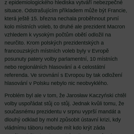
z epidemiologického hlediska vytváří nebezpečné
situace. Odstrašujícím příkladem může být Francie,
která ještě 15. března nechala proběhnout první
kolo místních voleb, to druhé ale prezident Macron
vzhledem k vysokým počtům obětí odložil na
neurčito. Krom polských prezidentských a
francouzských místních voleb byly v Evropě
posunuty patery volby parlamentní, 10 místních
nebo regionálních hlasování a 4 celostátní
referenda. Ve srovnání s Evropou by tak odložení
hlasování v Polsku nebylo nic neobvyklého.
Problém byl ale v tom, že Jarosław Kaczyński chtěl
volby uspořádat stůj co stůj. Jednak kvůli tomu, že
současnému prezidentu v srpnu vyprší mandát a
dlouhý odklad by mohl způsobit ústavní krizi, kdy
vládnímu táboru nebude mít kdo krýt záda