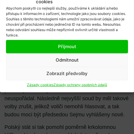
všeho se 30. dubna část kandidátů vyslovila pro
cookies
Abychom poskytli co nejlepší služby, používáme k ukládání a/nebo
bojkot. Zákon o korespondenčním hlasování prošel
přístupu k informacím o zařízení, technologie jako jsou soubory cookies.
schvalovacím kolečkem až 7. května, tedy 3 dny
Souhlas s těmito technologiemi nám umožní zpracovávat údaje, jako je
chování při procházení nebo jedinečná ID na tomto webu. Nesouhlas
před plánovaným hlasováním.
nebo odvolání souhlasu může nepříznivě ovlivnit určité vlastnosti a
funkce.
Řešení hodné krále Šalamouna
Příjmout
Vzhledem k problémům vláda korespondenční volby
10. května odpískala, ale to také proběhlo poměrně
Odmítnout
kuriózním způsobem. Jelikož volby v Polsku odložit
Zobrazit předvolby
lze pouze a jedině za nouzového stavu, který zatím
vláda nevyhlásila, volby tuto neděli formálně
Zásady cookies
Zásady ochrany osobních údajů
proběhly, ale stát je vzhledem ke koronavirové krizi
neuspořádal. Následně nejvyšší soud by měl takové
volby zrušit, jelikož voliči nemohli hlasovat, a tak
budou moci být předsedou Sejmu vyhlášeny nové.
Polský stát si tak pomohl poměrně krkolomnou