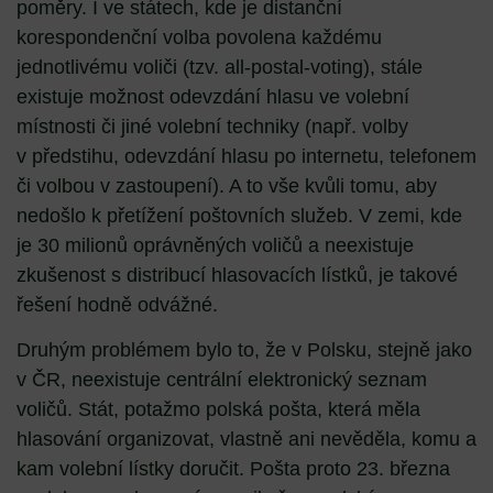
poměry. I ve státech, kde je distanční
korespondenční volba povolena každému
jednotlivému voliči (tzv. all-postal-voting), stále
existuje možnost odevzdání hlasu ve volební
místnosti či jiné volební techniky (např. volby
v předstihu, odevzdání hlasu po internetu, telefonem
či volbou v zastoupení). A to vše kvůli tomu, aby
nedošlo k přetížení poštovních služeb. V zemi, kde
je 30 milionů oprávněných voličů a neexistuje
zkušenost s distribucí hlasovacích lístků, je takové
řešení hodně odvážné.
Druhým problémem bylo to, že v Polsku, stejně jako
v ČR, neexistuje centrální elektronický seznam
voličů. Stát, potažmo polská pošta, která měla
hlasování organizovat, vlastně ani nevěděla, komu a
kam volební lístky doručit. Pošta proto 23. března