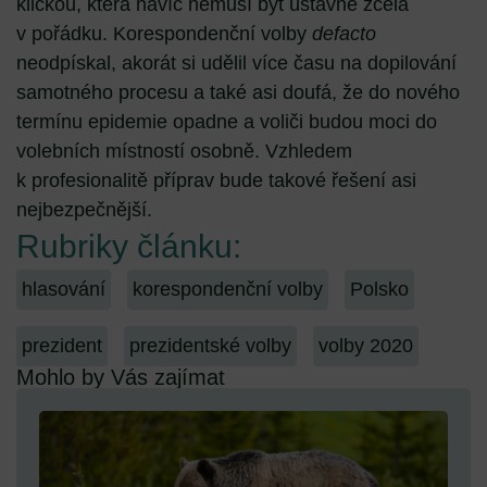
kličkou, která navíc nemusí být ústavně zcela
v pořádku. Korespondenční volby
defacto
neodpískal, akorát si udělil více času na dopilování
samotného procesu a také asi doufá, že do nového
termínu epidemie opadne a voliči budou moci do
volebních místností osobně. Vzhledem
k profesionalitě příprav bude takové řešení asi
nejbezpečnější.
Rubriky článku:
hlasování
korespondenční volby
Polsko
prezident
prezidentské volby
volby 2020
Mohlo by Vás zajímat