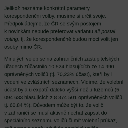
Jelikož neznáme konkrétní parametry
korespondenční volby, musíme si určit svoje.
Předpokládejme, že ČR se svým postojem
k novinkám nebude preferovat variantu
all-postal-
voting
, tj. že korespondenčně budou moci volit jen
osoby mimo ČR.
Minulých voleb se na zahraničních zastupitelských
úřadech zúčastnilo 10 524 hlasujících ze 14 990
oprávněných voličů (tj. 70,23% účast), kteří byli
vedeni ve zvláštních seznamech. Vidíme, že volební
účast byla u expatů daleko vyšší než u tuzemců (5
094 633 hlasujících z 8 374 501 oprávněných voličů,
tj. 60,84 %). Důvodem může být to, že volič
v zahraničí se musí aktivně nechat zapsat do
speciálního seznamu voličů či mít volební průkaz,