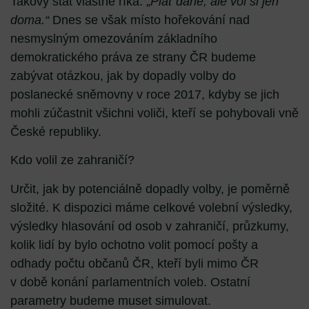
Takový stát vlastně říká: „
Plať daně, ale vol si jen
doma.“
Dnes se však místo hořekování nad
nesmyslným omezováním základního
demokratického práva ze strany ČR budeme
zabývat otázkou, jak by dopadly volby do
poslanecké sněmovny v roce 2017, kdyby se jich
mohli zúčastnit všichni voliči, kteří se pohybovali vně
České republiky.
Kdo volil ze zahraničí?
Určit, jak by potenciálně dopadly volby, je poměrně
složité. K dispozici máme celkové volební výsledky,
výsledky hlasování od osob v zahraničí, průzkumy,
kolik lidí by bylo ochotno volit pomocí pošty a
odhady počtu občanů ČR, kteří byli mimo ČR
v době konání parlamentních voleb. Ostatní
parametry budeme muset simulovat.