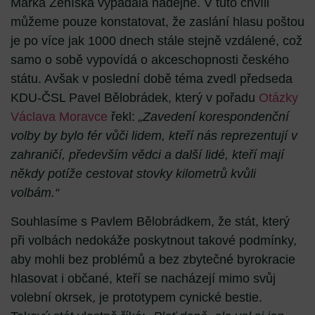
Marka Ženíška vypadala nadějně. V tuto chvíli
můžeme pouze konstatovat, že zaslání hlasu poštou
je po více jak 1000 dnech stále stejně vzdálené, což
samo o sobě vypovídá o akceschopnosti českého
státu. Avšak v poslední době téma zvedl předseda
KDU-ČSL Pavel Bělobrádek, který v pořadu
Otázky
Václava Moravce
řekl:
„Zavedení korespondenční
volby by bylo fér vůči lidem, kteří nás reprezentují v
zahraničí, především vědci a další lidé, kteří mají
někdy potíže cestovat stovky kilometrů kvůli
volbám.“
Souhlasíme s Pavlem Bělobrádkem, že stát, který
při volbách nedokáže poskytnout takové podmínky,
aby mohli bez problémů a bez zbytečné byrokracie
hlasovat i občané, kteří se nacházejí mimo svůj
volební okrsek, je prototypem cynické bestie.