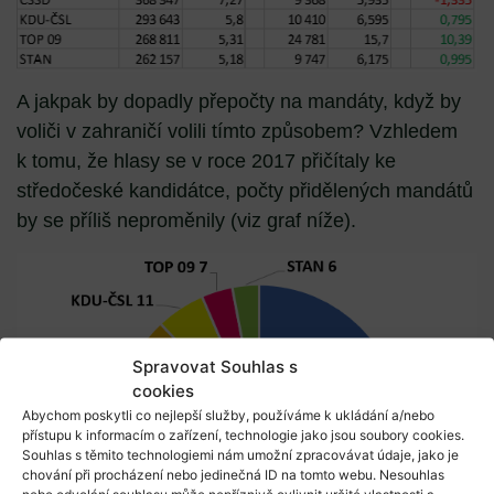
A jakpak by dopadly přepočty na mandáty, když by
voliči v zahraničí volili tímto způsobem? Vzhledem
k tomu, že hlasy se v roce 2017 přičítaly ke
středočeské kandidátce, počty přidělených mandátů
by se příliš neproměnily (viz graf níže).
Spravovat Souhlas s
cookies
Abychom poskytli co nejlepší služby, používáme k ukládání a/nebo
přístupu k informacím o zařízení, technologie jako jsou soubory cookies.
Souhlas s těmito technologiemi nám umožní zpracovávat údaje, jako je
chování při procházení nebo jedinečná ID na tomto webu. Nesouhlas
nebo odvolání souhlasu může nepříznivě ovlivnit určité vlastnosti a