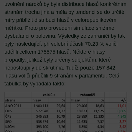
uvolnění nároků by byla distribuce hlasů konkrétním
stranám trochu jiná a měla by tendenci se do určité
míry přiblížit distribuci hlasů v celorepublikovém
měřítku. Proto pro provedení simulace snížíme
dysbalanci o polovinu. Výsledky ze zahraničí by tak
byly následující: při volební účasti 70,23 % voliči
udělili celkem 175575 hlasů. Některé hlasy
propadly, jelikož byly určeny subjektům, které
nepostoupily do skrutinia. Tudíž pouze 157 842
hlasů voliči přidělili 9 stranám v parlamentu. Celá
tabulka by vypadala takto: