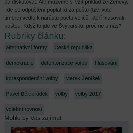
dá diskutovat. Ale můžeme si vzít příklad ze Ženevy,
kde po odpuštění poplatků za poštu (tzv. vote
timbre) vedlo k nárůstu počtu voličů, kteří hlasovali
poštou. Když to jde ve Švýcarsku, proč ne u nás?
Rubriky článku:
alternativní formy
Česká republika
demokracie
deteritorizace voleb
hlasování
korespondenční volby
Marek Ženíšek
Pavel Bělobrádek
volby
volby 2017
volební rovnost
Mohlo by Vás zajímat