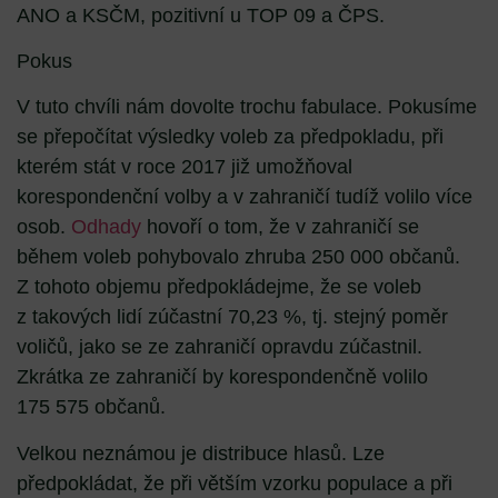
ANO a KSČM, pozitivní u TOP 09 a ČPS.
Pokus
V tuto chvíli nám dovolte trochu fabulace. Pokusíme
se přepočítat výsledky voleb za předpokladu, při
kterém stát v roce 2017 již umožňoval
korespondenční volby a v zahraničí tudíž volilo více
osob.
Odhady
hovoří o tom, že v zahraničí se
během voleb pohybovalo zhruba 250 000 občanů.
Z tohoto objemu předpokládejme, že se voleb
z takových lidí zúčastní 70,23 %, tj. stejný poměr
voličů, jako se ze zahraničí opravdu zúčastnil.
Zkrátka ze zahraničí by korespondenčně volilo
175 575 občanů.
Velkou neznámou je distribuce hlasů. Lze
předpokládat, že při větším vzorku populace a při