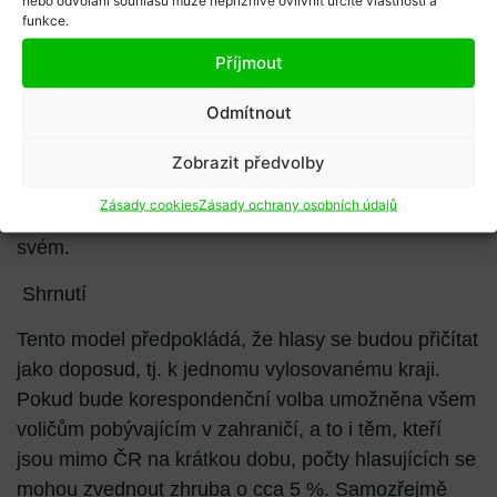
funkce.
Příjmout
Odmítnout
I přes znatelnou podporu ze zahraničí by efekt byl
Zobrazit předvolby
pouze takový, že by ANO jedeno křeslo ztratilo ve
Zásady cookies
Zásady ochrany osobních údajů
prospěch KDU-ČSL. Ostatní strany by zůstaly na
svém.
Shrnutí
Tento model předpokládá, že hlasy se budou přičítat
jako doposud, tj. k jednomu vylosovanému kraji.
Pokud bude korespondenční volba umožněna všem
voličům pobývajícím v zahraničí, a to i těm, kteří
jsou mimo ČR na krátkou dobu, počty hlasujících se
mohou zvednout zhruba o cca 5 %. Samozřejmě