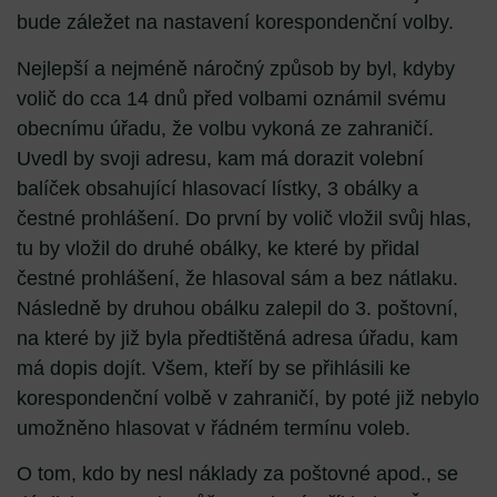
bude záležet na nastavení korespondenční volby.
Nejlepší a nejméně náročný způsob by byl, kdyby
volič do cca 14 dnů před volbami oznámil svému
obecnímu úřadu, že volbu vykoná ze zahraničí.
Uvedl by svoji adresu, kam má dorazit volební
balíček obsahující hlasovací lístky, 3 obálky a
čestné prohlášení. Do první by volič vložil svůj hlas,
tu by vložil do druhé obálky, ke které by přidal
čestné prohlášení, že hlasoval sám a bez nátlaku.
Následně by druhou obálku zalepil do 3. poštovní,
na které by již byla předtištěná adresa úřadu, kam
má dopis dojít. Všem, kteří by se přihlásili ke
korespondenční volbě v zahraničí, by poté již nebylo
umožněno hlasovat v řádném termínu voleb.
O tom, kdo by nesl náklady za poštovné apod., se