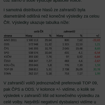
což samo o sobě vylučuje apatické voliče.
I samotná distribuce hlasů ze zahraničí byla
diametrálně odlišná než konečné výsledky za celou
ČR. Výsledky ukazuje tabulka níže:
V zahraničí voliči jednoznačně preferovali TOP 09,
pak ČPS a ODS. V kolonce +/- vidíme, o kolik se
výsledek v zahraničí lišil od konečného výsledku za
celé volby. Největší negativní dysbalanci vidíme u