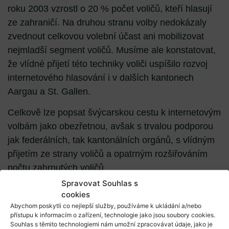
roku 2003 vzrostl o 20 % počet voličů, kteří hlasují
ze zahraničí. Na druhou stranu volby nedokázaly
zvednout celkovou volební účast ani mobilizovat
nejmladší segment voličů. Musíme ale konstatovat,
že vlídné přijetí této techniky voliči uspíšilo rozvoj
internetového hlasování i v dalších kantonech
Aargau a St. Gallen.
Celkově lze popsat švýcarskou cestu k internetovým
volbám jako obezřetnou, avšak s trvalou podporou
jak federálních, tak kantonálních orgánů, s vlídným
přijetím ze strany voličů a opatrným rozšiřováním
počtu zahrnutých voličů.
Spravovat Souhlas s
cookies
Abychom poskytli co nejlepší služby, používáme k ukládání a/nebo
Zdroje:
přístupu k informacím o zařízení, technologie jako jsou soubory cookies.
Souhlas s těmito technologiemi nám umožní zpracovávat údaje, jako je