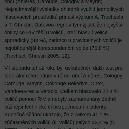
obcí (Anières, Carouge, Cologny a Meyrin).
Nejzajímavější výsledky ohledně využití jednotlivých
hlasovacích prostředků přinesl výzkum A. Trechsela
a T. Christin. Datovou regresí tým zjistil, že nejvyšší
obliby se RIV těší u voličů, kteří hlasují velice
sporadicky (83 %), zatímco u pravidelných voličů je
nejoblíbenější korespondenční volba (76,8 %)
[Trechsel, Christin 2005: 12].
V listopadu téhož roku byl uskutečněn další test pro
federální referendum v rámci obcí Anières, Cologny,
Carouge, Meyrin, Collonge-Bellerive, Onex,
Vandoeuvres a Versoix. Celkem hlasovalo 22,4 %
voličů pomocí RIV a nebyly zaznamenány žádné
vážnější technické či bezpečnostní incidenty.
Konečné sčítání ukázalo, že z celkem 41,1 %
zúčastněných voličů (tj. voličů) celých 22,4 % (tj.