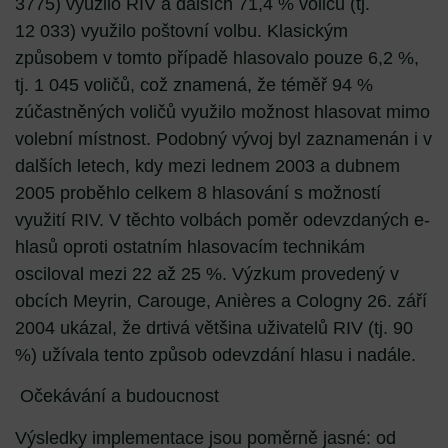
3775) využilo RIV a dalších 71,4 % voličů (tj.
12 033) využilo poštovní volbu. Klasickým
způsobem v tomto případě hlasovalo pouze 6,2 %,
tj. 1 045 voličů, což znamená, že téměř 94 %
zúčastněných voličů využilo možnost hlasovat mimo
volební místnost. Podobný vývoj byl zaznamenán i v
dalších letech, kdy mezi lednem 2003 a dubnem
2005 proběhlo celkem 8 hlasování s možností
využití RIV. V těchto volbách poměr odevzdaných e-
hlasů oproti ostatním hlasovacím technikám
osciloval mezi 22 až 25 %. Výzkum provedený v
obcích Meyrin, Carouge, Anières a Cologny 26. září
2004 ukázal, že drtivá většina uživatelů RIV (tj. 90
%) užívala tento způsob odevzdání hlasu i nadále.
Očekávání a budoucnost
Výsledky implementace jsou poměrně jasné: od