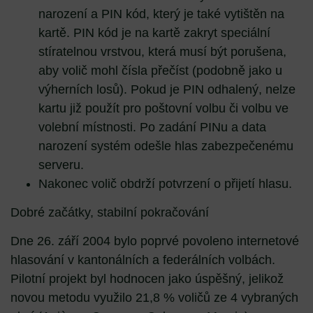
narození a PIN kód, který je také vytištěn na
kartě. PIN kód je na kartě zakryt speciální
stíratelnou vrstvou, která musí být porušena,
aby volič mohl čísla přečíst (podobně jako u
výherních losů). Pokud je PIN odhalený, nelze
kartu již použít pro poštovní volbu či volbu ve
volební místnosti. Po zadání PINu a data
narození systém odešle hlas zabezpečenému
serveru.
Nakonec volič obdrží potvrzení o přijetí hlasu.
Dobré začátky, stabilní pokračování
Dne 26. září 2004 bylo poprvé povoleno internetové
hlasování v kantonálních a federálních volbách.
Pilotní projekt byl hodnocen jako úspěšný, jelikož
novou metodu využilo 21,8 % voličů ze 4 vybraných